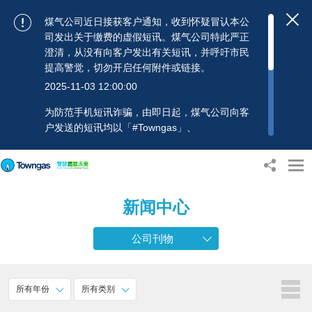
煤气公司近日接获客户通知，收到怀疑冒认本公
司发出关于缴费的虚假短讯。煤气公司特此严正
澄清，从没有向客户发出有关短讯，并呼吁市民
提高警觉，切勿开启任何附件或链接。
2025-11-03 12:00:00
为防范手机短讯诈骗，由即日起，煤气公司向客
户发送的短讯均以「#Towngas」、
「#TowngasFun」或「#TGCTowngas」的发送
人名称发出，协助客户辨别讯息真伪。 客户如收
到可疑电邮、短讯或账单，应提高警觉，切勿开
启任何可疑附件或连结，并避免向来历不明的发
新闻中心
送人披露身份证号码、银行户口或信用卡号码等
个人资料，以免蒙受损失。若有任何疑问，可随
时致电煤气公司客户服务热线：2880 6988或电
公司刊物
邮：towngas.cs@towngas.com 查询。
2024-11-14 17:00:00
所有年份
所有类别