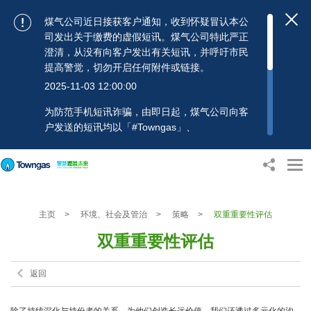
煤气公司近日接获客户通知，收到怀疑冒认本公
司发出关于缴费的虚假短讯。煤气公司特此严正
澄清，从没有向客户发出有关短讯，并呼吁市民
提高警觉，切勿开启任何附件或链接。
2025-11-03 12:00:00
为防范手机短讯诈骗，由即日起，煤气公司向客
户发送的短讯均以「#Towngas」、
「#TowngasFun」或「#TGCTowngas」的发送
人名称发出，协助客户辨别讯息真伪。 客户如收
到可疑电邮、短讯或账单，应提高警觉，切勿开
启任何可疑附件或连结，并避免向来历不明的发
送人披露身份证号码、银行户口或信用卡号码等
主页
>
环境、社会及管治
>
策略
>
双重重要性评估
个人资料，以免蒙受损失。若有任何疑问，可随
时致电煤气公司客户服务热线：2880 6988或电
双重重要性评估
邮：towngas.cs@towngas.com 查询。
2024-11-14 17:00:00
返回
除了持续深化与持份者的关系，为他们创造长远价值，我们还透过多元化的沟