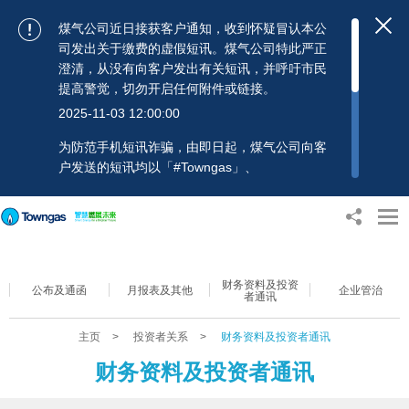
煤气公司近日接获客户通知，收到怀疑冒认本公
司发出关于缴费的虚假短讯。煤气公司特此严正
澄清，从没有向客户发出有关短讯，并呼吁市民
提高警觉，切勿开启任何附件或链接。
2025-11-03 12:00:00
为防范手机短讯诈骗，由即日起，煤气公司向客
户发送的短讯均以「#Towngas」、
「#TowngasFun」或「#TGCTowngas」的发送
人名称发出，协助客户辨别讯息真伪。 客户如收
到可疑电邮、短讯或账单，应提高警觉，切勿开
启任何可疑附件或连结，并避免向来历不明的发
送人披露身份证号码、银行户口或信用卡号码等
财务资料及投资
个人资料，以免蒙受损失。若有任何疑问，可随
公布及通函
月报表及其他
企业管治
者通讯
时致电煤气公司客户服务热线：2880 6988或电
邮：towngas.cs@towngas.com 查询。
主页
>
投资者关系
>
财务资料及投资者通讯
2024-11-14 17:00:00
财务资料及投资者通讯