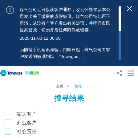
煤气公司近日接获客户通知，收到怀疑冒认本公
司发出关于缴费的虚假短讯。煤气公司特此严正
澄清，从没有向客户发出有关短讯，并呼吁市民
提高警觉，切勿开启任何附件或链接。
2025-11-03 12:00:00
为防范手机短讯诈骗，由即日起，煤气公司向客
户发送的短讯均以「#Towngas」、
「#TowngasFun」或「#TGCTowngas」的发送
人名称发出，协助客户辨别讯息真伪。 客户如收
到可疑电邮、短讯或账单，应提高警觉，切勿开
启任何可疑附件或连结，并避免向来历不明的发
主页
>
搜寻
送人披露身份证号码、银行户口或信用卡号码等
搜寻结果
个人资料，以免蒙受损失。若有任何疑问，可随
时致电煤气公司客户服务热线：2880 6988或电
邮：towngas.cs@towngas.com 查询。
家居客户
2024-11-14 17:00:00
商业客户
社会责任