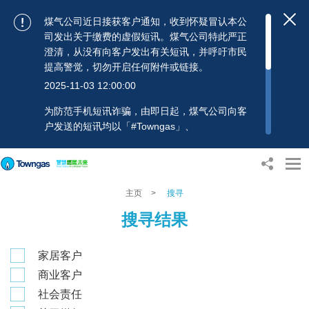
煤气公司近日接获客户通知，收到怀疑冒认本公
司发出关于缴费的虚假短讯。煤气公司特此严正
澄清，从没有向客户发出有关短讯，并呼吁市民
提高警觉，切勿开启任何附件或链接。
2025-11-03 12:00:00
为防范手机短讯诈骗，由即日起，煤气公司向客
户发送的短讯均以「#Towngas」、
「#TowngasFun」或「#TGCTowngas」的发送
人名称发出，协助客户辨别讯息真伪。 客户如收
到可疑电邮、短讯或账单，应提高警觉，切勿开
启任何可疑附件或连结，并避免向来历不明的发
主页
>
搜寻
送人披露身份证号码、银行户口或信用卡号码等
搜寻结果
个人资料，以免蒙受损失。若有任何疑问，可随
时致电煤气公司客户服务热线：2880 6988或电
邮：towngas.cs@towngas.com 查询。
家居客户
2024-11-14 17:00:00
商业客户
社会责任