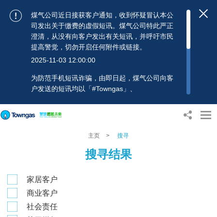
煤气公司近日接获客户通知，收到怀疑冒认本公
司发出关于缴费的虚假短讯。煤气公司特此严正
澄清，从没有向客户发出有关短讯，并呼吁市民
提高警觉，切勿开启任何附件或链接。
2025-11-03 12:00:00
为防范手机短讯诈骗，由即日起，煤气公司向客
户发送的短讯均以「#Towngas」、
「#TowngasFun」或「#TGCTowngas」的发送
人名称发出，协助客户辨别讯息真伪。 客户如收
到可疑电邮、短讯或账单，应提高警觉，切勿开
启任何可疑附件或连结，并避免向来历不明的发
主页
>
搜寻
送人披露身份证号码、银行户口或信用卡号码等
搜寻结果
个人资料，以免蒙受损失。若有任何疑问，可随
时致电煤气公司客户服务热线：2880 6988或电
邮：towngas.cs@towngas.com 查询。
家居客户
2024-11-14 17:00:00
商业客户
社会责任