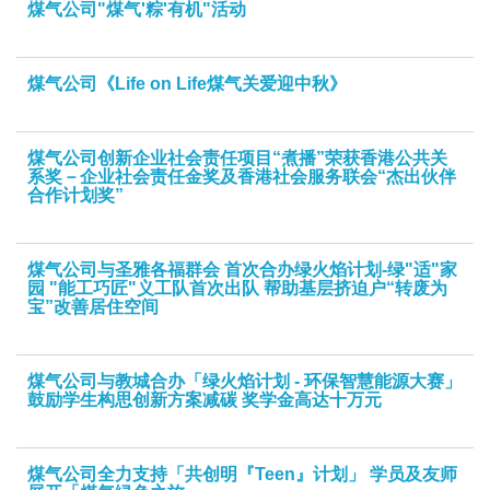
煤气公司"煤气'粽'有机"活动
煤气公司《Life on Life煤气关爱迎中秋》
煤气公司创新企业社会责任项目“煮播”荣获香港公共关
系奖－企业社会责任金奖及香港社会服务联会“杰出伙伴
合作计划奖”
煤气公司与圣雅各福群会 首次合办绿火焰计划-绿"适"家
园 "能工巧匠"义工队首次出队 帮助基层挤迫户“转废为
宝”改善居住空间
煤气公司与教城合办「绿火焰计划 - 环保智慧能源大赛」
鼓励学生构思创新方案减碳 奖学金高达十万元
煤气公司全力支持「共创明『Teen』计划」 学员及友师