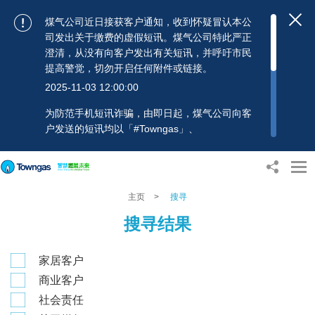
煤气公司近日接获客户通知，收到怀疑冒认本公
司发出关于缴费的虚假短讯。煤气公司特此严正
澄清，从没有向客户发出有关短讯，并呼吁市民
提高警觉，切勿开启任何附件或链接。
2025-11-03 12:00:00
为防范手机短讯诈骗，由即日起，煤气公司向客
户发送的短讯均以「#Towngas」、
「#TowngasFun」或「#TGCTowngas」的发送
人名称发出，协助客户辨别讯息真伪。 客户如收
到可疑电邮、短讯或账单，应提高警觉，切勿开
启任何可疑附件或连结，并避免向来历不明的发
主页
>
搜寻
送人披露身份证号码、银行户口或信用卡号码等
搜寻结果
个人资料，以免蒙受损失。若有任何疑问，可随
时致电煤气公司客户服务热线：2880 6988或电
邮：towngas.cs@towngas.com 查询。
家居客户
2024-11-14 17:00:00
商业客户
社会责任