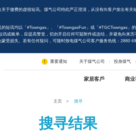
出关于缴费的虚假短讯。煤气公司特此严正澄清，从没有向客户发出有关
以「#Towngas」、「#TowngasFun」或「#TGCTowngas
、短讯或账单，应提高警觉，切勿开启任何可疑附件或连结，并避免向来历
受损失。若有任何疑问，可随时致电煤气公司客户服务热线：2880 69
重要通知
关于煤气公司
投身煤气
家居客戶
商业
主页
>
搜寻
搜寻结果