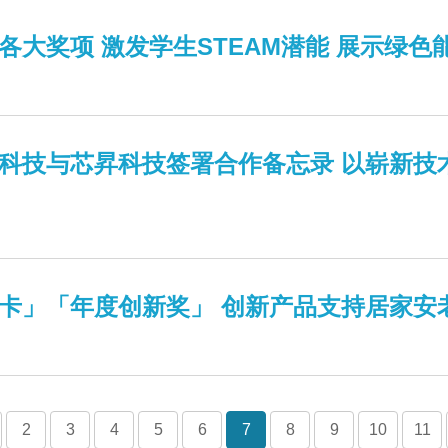
大奖项 激发学生STEAM潜能 展示绿色
科技与芯昇科技签署合作备忘录 以崭新技
卡」「年度创新奖」 创新产品支持居家安
2
3
4
5
6
7
8
9
10
11