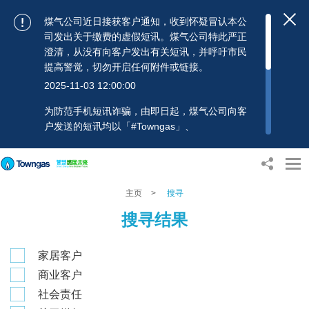
煤气公司近日接获客户通知，收到怀疑冒认本公
司发出关于缴费的虚假短讯。煤气公司特此严正
澄清，从没有向客户发出有关短讯，并呼吁市民
提高警觉，切勿开启任何附件或链接。
2025-11-03 12:00:00
为防范手机短讯诈骗，由即日起，煤气公司向客
户发送的短讯均以「#Towngas」、
「#TowngasFun」或「#TGCTowngas」的发送
人名称发出，协助客户辨别讯息真伪。 客户如收
到可疑电邮、短讯或账单，应提高警觉，切勿开
启任何可疑附件或连结，并避免向来历不明的发
主页
>
搜寻
送人披露身份证号码、银行户口或信用卡号码等
搜寻结果
个人资料，以免蒙受损失。若有任何疑问，可随
时致电煤气公司客户服务热线：2880 6988或电
邮：towngas.cs@towngas.com 查询。
家居客户
2024-11-14 17:00:00
商业客户
社会责任