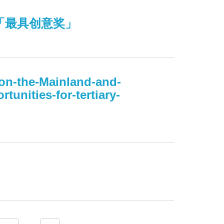
「最具创意奖」
n-the-Mainland-and-
tunities-for-tertiary-