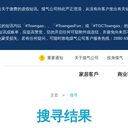
出关于缴费的虚假短讯。煤气公司特此严正澄清，从没有向客户发出有关
以「#Towngas」、「#TowngasFun」或「#TGCTowngas
、短讯或账单，应提高警觉，切勿开启任何可疑附件或连结，并避免向来历
受损失。若有任何疑问，可随时致电煤气公司客户服务热线：2880 69
重要通知
关于煤气公司
投身煤气
家居客戶
商业
主页
>
搜寻
搜寻结果