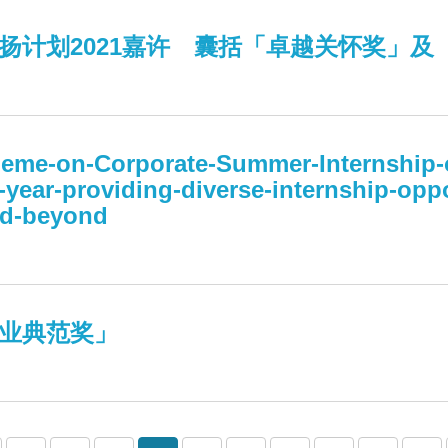
扬计划2021嘉许 囊括「卓越关怀奖」及
me-on-Corporate-Summer-Internship-o
year-providing-diverse-internship-oppor
nd-beyond
业典范奖」