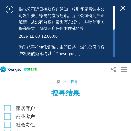
煤气公司近日接获客户通知，收到怀疑冒认本公
司发出关于缴费的虚假短讯。煤气公司特此严正
澄清，从没有向客户发出有关短讯，并呼吁市民
提高警觉，切勿开启任何附件或链接。
2025-11-03 12:00:00
为防范手机短讯诈骗，由即日起，煤气公司向客
户发送的短讯均以「#Towngas」、
「#TowngasFun」或「#TGCTowngas」的发送
人名称发出，协助客户辨别讯息真伪。 客户如收
到可疑电邮、短讯或账单，应提高警觉，切勿开
启任何可疑附件或连结，并避免向来历不明的发
主页
>
搜寻
送人披露身份证号码、银行户口或信用卡号码等
搜寻结果
个人资料，以免蒙受损失。若有任何疑问，可随
时致电煤气公司客户服务热线：2880 6988或电
邮：towngas.cs@towngas.com 查询。
家居客户
2024-11-14 17:00:00
商业客户
社会责任