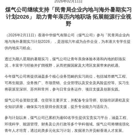
2026年02月11日
煤气公司继续支持「民青局企业内地与海外暑期实习
计划2026」 助力青年亲历内地职场 拓展能源行业视
野
（2026年2月11日）香港中华煤气有限公司（煤气公司）参与「民青局企业内
地与海外暑期实习计划2026」，是连续六年成为合作企业，为本港大专学生提
供内地实习机会。
透过为期八星期的暑期实习，煤气公司让青年亲身体验本港和内地的职场实
况，丰富学习经验并扩阔视野，从而把握国家及大湾区发展带来的机遇。
今年煤气公司将提供涵盖多个核心业务范畴的实习岗位，包括城市燃气工程、
可再生能源、业务推广、市场营销、企业管理以及安全及风险监控等。实习生
将获派至深圳、苏州和常州，参与日常业务运作、项目支援及创新实践。
煤气公司会资助交通、住宿等主要开支，并配备专业导师、职场培训课程及安
全知识讲座，确保实习生获得全面支援，提升专业能力与适应力。
参与计划以来，煤气公司已累积为逾60名学生提供宝贵实习平台，涵盖工程、
环境科学、能源管理、财务及公共行政等多个学科领域。煤气公司将继续强化
青年人才培育，透过此类多元化实习计划，发掘潜力并贡献香港人才发展。