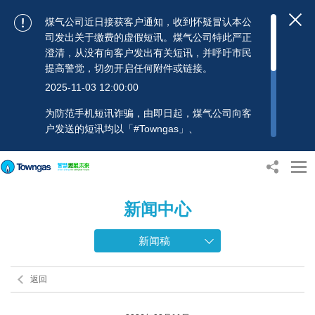
煤气公司近日接获客户通知，收到怀疑冒认本公
司发出关于缴费的虚假短讯。煤气公司特此严正
澄清，从没有向客户发出有关短讯，并呼吁市民
提高警觉，切勿开启任何附件或链接。
2025-11-03 12:00:00
为防范手机短讯诈骗，由即日起，煤气公司向客
户发送的短讯均以「#Towngas」、
「#TowngasFun」或「#TGCTowngas」的发送
人名称发出，协助客户辨别讯息真伪。 客户如收
到可疑电邮、短讯或账单，应提高警觉，切勿开
启任何可疑附件或连结，并避免向来历不明的发
新闻中心
送人披露身份证号码、银行户口或信用卡号码等
个人资料，以免蒙受损失。若有任何疑问，可随
时致电煤气公司客户服务热线：2880 6988或电
新闻稿
邮：towngas.cs@towngas.com 查询。
2024-11-14 17:00:00
返回