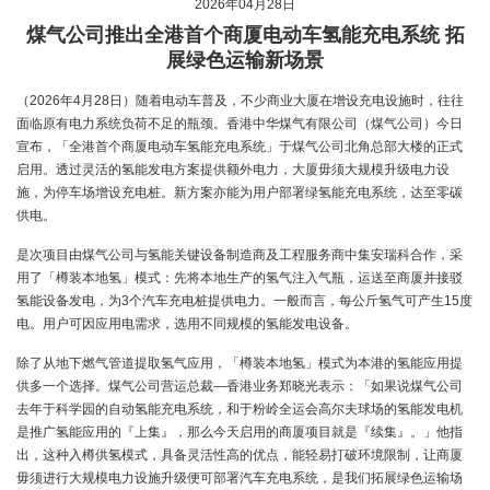
2026年04月28日
煤气公司推出全港首个商厦电动车氢能充电系统 拓
展绿色运输新场景
（2026年4月28日）随着电动车普及，不少商业大厦在增设充电设施时，往往
面临原有电力系统负荷不足的瓶颈。香港中华煤气有限公司（煤气公司）今日
宣布，「全港首个商厦电动车氢能充电系统」于煤气公司北角总部大楼的正式
启用。透过灵活的氢能发电方案提供额外电力，大厦毋须大规模升级电力设
施，为停车场增设充电桩。新方案亦能为用户部署绿氢能充电系统，达至零碳
供电。
是次项目由煤气公司与氢能关键设备制造商及工程服务商中集安瑞科合作，采
用了「樽装本地氢」模式：先将本地生产的氢气注入气瓶，运送至商厦并接驳
氢能设备发电，为3个汽车充电桩提供电力。一般而言，每公斤氢气可产生15度
电。用户可因应用电需求，选用不同规模的氢能发电设备。
除了从地下燃气管道提取氢气应用，「樽装本地氢」模式为本港的氢能应用提
供多一个选择。煤气公司营运总裁—香港业务郑晓光表示：「如果说煤气公司
去年于科学园的自动氢能充电系统，和于粉岭全运会高尔夫球场的氢能发电机
是推广氢能应用的『上集』，那么今天启用的商厦项目就是『续集』。」他指
出，这种入樽供氢模式，具备灵活性高的优点，能轻易打破环境限制，让商厦
毋须进行大规模电力设施升级便可部署汽车充电系统，是我们拓展绿色运输场