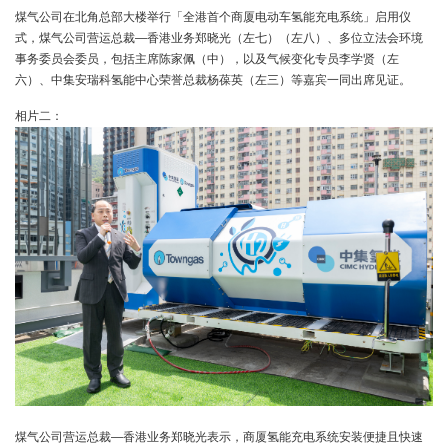
煤气公司在北角总部大楼举行「全港首个商厦电动车氢能充电系统」启用仪
式，煤气公司营运总裁—香港业务郑晓光（左七）（左八）、多位立法会环境
事务委员会委员，包括主席陈家佩（中），以及气候变化专员李学贤（左
六）、中集安瑞科氢能中心荣誉总裁杨葆英（左三）等嘉宾一同出席见证。
相片二：
煤气公司营运总裁—香港业务郑晓光表示，商厦氢能充电系统安装便捷且快速