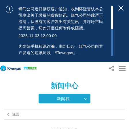
煤气公司近日接获客户通知，收到怀疑冒认本公
司发出关于缴费的虚假短讯。煤气公司特此严正
澄清，从没有向客户发出有关短讯，并呼吁市民
提高警觉，切勿开启任何附件或链接。
2025-11-03 12:00:00
为防范手机短讯诈骗，由即日起，煤气公司向客
户发送的短讯均以「#Towngas」、
「#TowngasFun」或「#TGCTowngas」的发送
人名称发出，协助客户辨别讯息真伪。 客户如收
到可疑电邮、短讯或账单，应提高警觉，切勿开
启任何可疑附件或连结，并避免向来历不明的发
新闻中心
送人披露身份证号码、银行户口或信用卡号码等
个人资料，以免蒙受损失。若有任何疑问，可随
时致电煤气公司客户服务热线：2880 6988或电
新闻稿
邮：towngas.cs@towngas.com 查询。
2024-11-14 17:00:00
返回