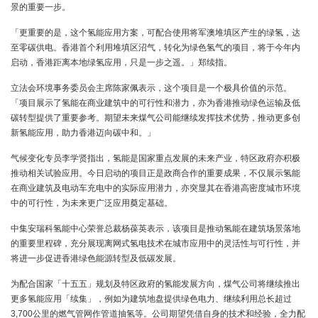
景的重要一步。
「更重要的是，这个氢能应用方案，可配合使用将军澳堆填区产生的绿氢，达
至零碳供电。香港首个利用堆填区沼气，转化为绿色氢气的项目，将于今年内
启动，香港距离本地绿氢应用，只是一步之遥。」郑续指。
立法会环境事务委员会主席陈家佩表示，这个项目是一个极具价值的示范。
「项目展示了氢能在商业建筑中的可行性和潜力，亦为香港推动绿色运输及低
碳转型提供了重要参考。期望未来煤气公司能继续发挥技术优势，推动更多创
新氢能应用，助力香港迈向碳中和。」
气候变化专员李学贤指出，氢能是国家重点发展的未来产业，特区政府亦积极
推动相关试验应用。今日启动的项目正是政商合作的重要成果，不仅展示氢能
在商业建筑及电动车充电中的实际应用潜力，亦突显其在香港高密度城市环境
中的可行性，为未来更广泛应用奠定基础。
中集安瑞科氢能中心荣誉总裁杨葆英表示，该项目是推动氢能在建筑场景落地
的重要里程碑，充分展现离网式氢电技术在城市应用中的灵活性与可行性，并
将进一步促进香港绿色能源转型及低碳发展。
为配合国家「十五五」规划及特区政府的氢能发展方向，煤气公司将继续推出
更多氢能应用「续集」，例如为建筑地盘提供绿色电力、继续利用总长超过
3,700公里的燃气管网作管道抽氢等。公司期望凭借自身的技术和经验，全力配