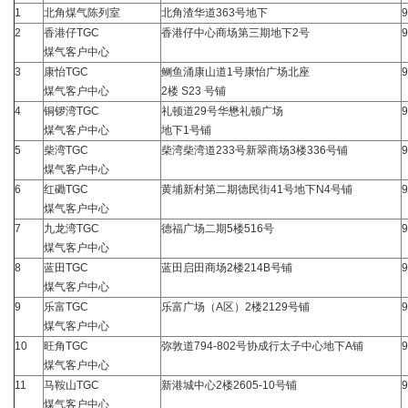
1
北角煤气陈列室
北角渣华道363号地下
9
2
香港仔TGC
香港仔中心商场第三期地下2号
9
煤气客户中心
3
康怡TGC
鲗鱼涌康山道1号康怡广场北座
9
煤气客户中心
2楼 S23 号铺
4
铜锣湾TGC
礼顿道29号华懋礼顿广场
9
煤气客户中心
地下1号铺
5
柴湾TGC
柴湾柴湾道233号新翠商场3楼336号铺
9
煤气客户中心
6
红磡TGC
黄埔新村第二期德民街41号地下N4号铺
9
煤气客户中心
7
九龙湾TGC
德福广场二期5楼516号
9
煤气客户中心
8
蓝田TGC
蓝田启田商场2楼214B号铺
9
煤气客户中心
9
乐富TGC
乐富广场（A区）2楼2129号铺
9
煤气客户中心
10
旺角TGC
弥敦道794-802号协成行太子中心地下A铺
9
煤气客户中心
11
马鞍山TGC
新港城中心2楼2605-10号铺
9
煤气客户中心