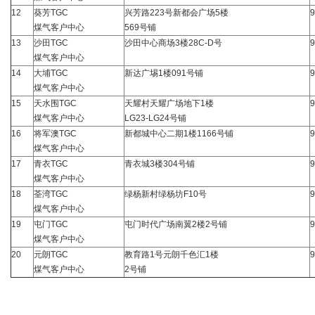
12
葵芳TGC
兴芳路223号新都会广场5楼
9
煤气客户中心
569号铺
13
沙田TGC
沙田中心商场3楼28C-D号
9
煤气客户中心
14
大埔TGC
新达广埸1楼091号铺
9
煤气客户中心
15
天水围TGC
天耀村天耀广场地下1楼
9
煤气客户中心
LG23-LG24号铺
16
将军澳TGC
新都城中心二期1楼1166号铺
9
煤气客户中心
17
青衣TGC
青衣城3楼304号铺
9
煤气客户中心
18
荃湾TGC
绿杨新村绿杨坊F10号
9
煤气客户中心
19
屯门TGC
屯门时代广场南翼2楼2号铺
9
煤气客户中心
20
元朗TGC
教育路1号元朗千色汇1楼
9
煤气客户中心
2号铺