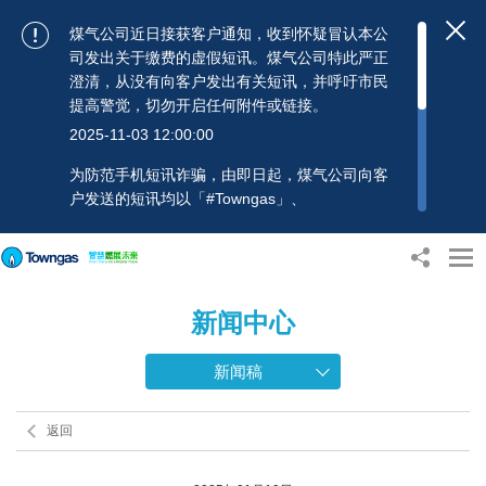
煤气公司近日接获客户通知，收到怀疑冒认本公
司发出关于缴费的虚假短讯。煤气公司特此严正
澄清，从没有向客户发出有关短讯，并呼吁市民
提高警觉，切勿开启任何附件或链接。
2025-11-03 12:00:00
为防范手机短讯诈骗，由即日起，煤气公司向客
户发送的短讯均以「#Towngas」、
「#TowngasFun」或「#TGCTowngas」的发送
人名称发出，协助客户辨别讯息真伪。 客户如收
到可疑电邮、短讯或账单，应提高警觉，切勿开
启任何可疑附件或连结，并避免向来历不明的发
新闻中心
送人披露身份证号码、银行户口或信用卡号码等
个人资料，以免蒙受损失。若有任何疑问，可随
时致电煤气公司客户服务热线：2880 6988或电
新闻稿
邮：towngas.cs@towngas.com 查询。
2024-11-14 17:00:00
返回