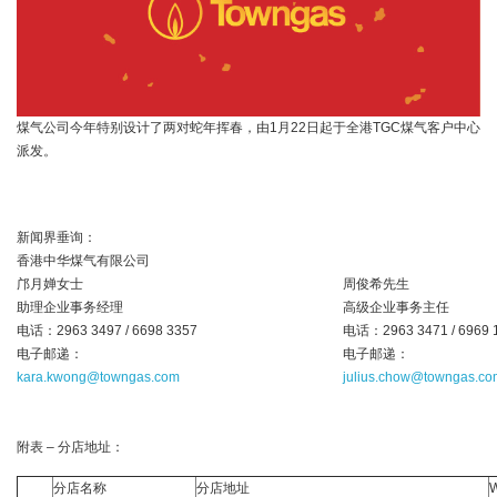
煤气公司今年特别设计了两对蛇年挥春，由1月22日起于全港TGC煤气客户中心
派发。
新闻界垂询：
香港中华煤气有限公司
邝月婵女士
周俊希先生
助理企业事务经理
高级企业事务主任
电话：2963 3497 / 6698 3357
电话：2963 3471 / 6969 
电子邮递：
电子邮递：
kara.kwong@towngas.com
julius.chow@towngas.co
附表 – 分店地址：
分店名称
分店地址