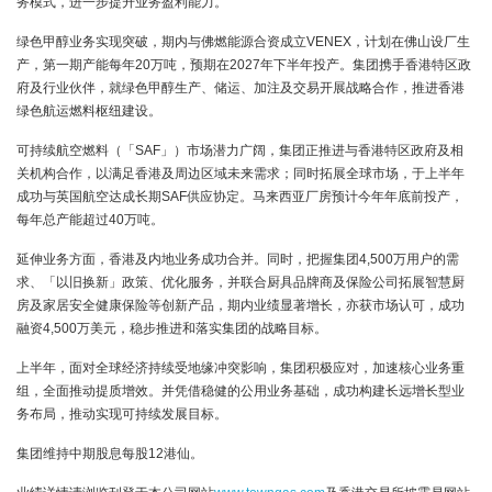
务模式，进一步提升业务盈利能力。
绿色甲醇业务实现突破，期内与佛燃能源合资成立VENEX，计划在佛山设厂生
产，第一期产能每年20万吨，预期在2027年下半年投产。集团携手香港特区政
府及行业伙伴，就绿色甲醇生产、储运、加注及交易开展战略合作，推进香港
绿色航运燃料枢纽建设。
可持续航空燃料（「SAF」）市场潜力广阔，集团正推进与香港特区政府及相
关机构合作，以满足香港及周边区域未来需求；同时拓展全球市场，于上半年
成功与英国航空达成长期SAF供应协定。马来西亚厂房预计今年年底前投产，
每年总产能超过40万吨。
延伸业务方面，香港及内地业务成功合并。同时，把握集团4,500万用户的需
求、「以旧换新」政策、优化服务，并联合厨具品牌商及保险公司拓展智慧厨
房及家居安全健康保险等创新产品，期内业绩显著增长，亦获市场认可，成功
融资4,500万美元，稳步推进和落实集团的战略目标。
上半年，面对全球经济持续受地缘冲突影响，集团积极应对，加速核心业务重
组，全面推动提质增效。并凭借稳健的公用业务基础，成功构建长远增长型业
务布局，推动实现可持续发展目标。
集团维持中期股息每股12港仙。