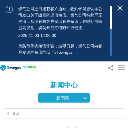
煤气公司近日接获客户通知，收到怀疑冒认本公
司发出关于缴费的虚假短讯。煤气公司特此严正
澄清，从没有向客户发出有关短讯，并呼吁市民
提高警觉，切勿开启任何附件或链接。
2025-11-03 12:00:00
为防范手机短讯诈骗，由即日起，煤气公司向客
户发送的短讯均以「#Towngas」、
「#TowngasFun」或「#TGCTowngas」的发送
人名称发出，协助客户辨别讯息真伪。 客户如收
到可疑电邮、短讯或账单，应提高警觉，切勿开
启任何可疑附件或连结，并避免向来历不明的发
新闻中心
送人披露身份证号码、银行户口或信用卡号码等
个人资料，以免蒙受损失。若有任何疑问，可随
时致电煤气公司客户服务热线：2880 6988或电
新闻稿
邮：towngas.cs@towngas.com 查询。
2024-11-14 17:00:00
返回