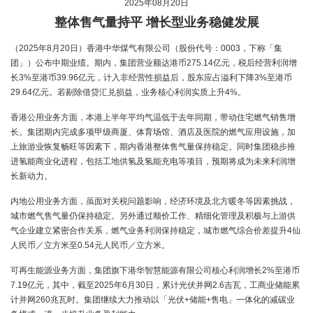
2025年08月20日
整体售气量持平 增长型业务稳健发展
（2025年8月20日）香港中华煤气有限公司（股份代号：0003，下称「集
团」）公布中期业绩。期内，集团营业额达港币275.14亿元，税后经营利润增
长3%至港币39.96亿元，计入非经营性损益后，股东应占溢利下降3%至港币
29.64亿元。若剔除借贷汇兑损益，业务核心利润实质上升4%。
香港公用业务方面，本港上半年平均气温低于去年同期，带动住宅燃气销售增
长。集团期内完成多项甲级商厦、体育场馆、酒店及医院的燃气应用设施，加
上旅游业恢复畅旺等因素下，期内香港整体售气量保持稳定。同时集团稳步推
进氢能商业化进程，包括工地供氢及氢能充电等项目，预期将成为未来利润增
长新动力。
内地公用业务方面，虽面对关税问题影响，经济环境及北方暖冬等因素挑战，
城市燃气售气量仍保持稳定。另外通过顺价工作、精细化管理及积极与上游供
气企业建立紧密合作关系，燃气业务利润保持稳定，城市燃气综合价差提升4仙
人民币／立方米至0.54元人民币／立方米。
可再生能源业务方面，集团旗下港华智慧能源有限公司核心利润增长2%至港币
7.19亿元，其中，截至2025年6月30日，累计光伏并网2.6吉瓦，工商业储能累
计并网260兆瓦时。集团继续大力推动以「光伏+储能+售电」一体化的减碳业