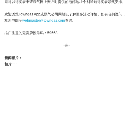
司将以得奖者申请煤气网上账户时提供的电邮地址个别通知得奖者领奖安排。
欢迎浏览Towngas App或煤气公司网站以了解更多活动详情。如有任何疑问，
欢迎电邮至
webmaster@towngas.com
查询。
推广生意的竞赛牌照号码：59568
~完~
新闻相片：
相片一：