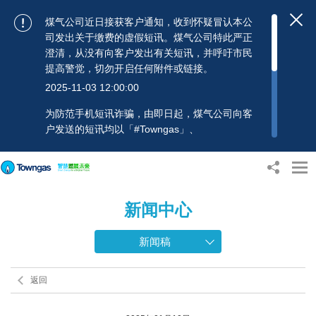
煤气公司近日接获客户通知，收到怀疑冒认本公
司发出关于缴费的虚假短讯。煤气公司特此严正
澄清，从没有向客户发出有关短讯，并呼吁市民
提高警觉，切勿开启任何附件或链接。
2025-11-03 12:00:00
为防范手机短讯诈骗，由即日起，煤气公司向客
户发送的短讯均以「#Towngas」、
「#TowngasFun」或「#TGCTowngas」的发送
人名称发出，协助客户辨别讯息真伪。 客户如收
到可疑电邮、短讯或账单，应提高警觉，切勿开
启任何可疑附件或连结，并避免向来历不明的发
新闻中心
送人披露身份证号码、银行户口或信用卡号码等
个人资料，以免蒙受损失。若有任何疑问，可随
时致电煤气公司客户服务热线：2880 6988或电
新闻稿
邮：towngas.cs@towngas.com 查询。
2024-11-14 17:00:00
返回