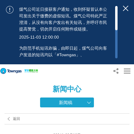
煤气公司近日接获客户通知，收到怀疑冒认本公
司发出关于缴费的虚假短讯。煤气公司特此严正
澄清，从没有向客户发出有关短讯，并呼吁市民
提高警觉，切勿开启任何附件或链接。
2025-11-03 12:00:00
为防范手机短讯诈骗，由即日起，煤气公司向客
户发送的短讯均以「#Towngas」、
「#TowngasFun」或「#TGCTowngas」的发送
人名称发出，协助客户辨别讯息真伪。 客户如收
到可疑电邮、短讯或账单，应提高警觉，切勿开
启任何可疑附件或连结，并避免向来历不明的发
新闻中心
送人披露身份证号码、银行户口或信用卡号码等
个人资料，以免蒙受损失。若有任何疑问，可随
时致电煤气公司客户服务热线：2880 6988或电
新闻稿
邮：towngas.cs@towngas.com 查询。
2024-11-14 17:00:00
返回