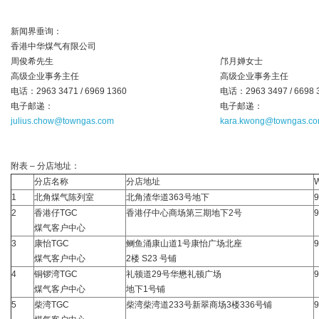
新闻界垂询：
香港中华煤气有限公司
周俊希先生
邝月婵女士
高级企业事务主任
高级企业事务主任
电话：2963 3471 / 6969 1360
电话：2963 3497 / 6698 
电子邮递：
电子邮递：
julius.chow@towngas.com
kara.kwong@towngas.c
附表 – 分店地址：
分店名称
分店地址
1
北角煤气陈列室
北角渣华道363号地下
9
2
香港仔TGC
香港仔中心商场第三期地下2号
9
煤气客户中心
3
康怡TGC
鲗鱼涌康山道1号康怡广场北座
9
煤气客户中心
2楼 S23 号铺
4
铜锣湾TGC
礼顿道29号华懋礼顿广场
9
煤气客户中心
地下1号铺
5
柴湾TGC
柴湾柴湾道233号新翠商场3楼336号铺
9