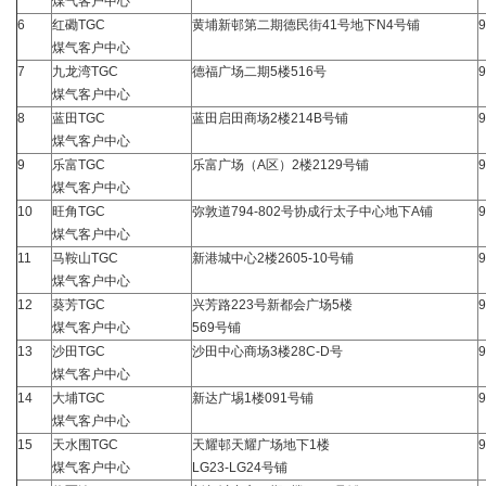
煤气客户中心
6
红磡TGC
黄埔新邨第二期德民街41号地下N4号铺
9
煤气客户中心
7
九龙湾TGC
德福广场二期5楼516号
9
煤气客户中心
8
蓝田TGC
蓝田启田商场2楼214B号铺
9
煤气客户中心
9
乐富TGC
乐富广场（A区）2楼2129号铺
9
煤气客户中心
10
旺角TGC
弥敦道794-802号协成行太子中心地下A铺
9
煤气客户中心
11
马鞍山TGC
新港城中心2楼2605-10号铺
9
煤气客户中心
12
葵芳TGC
兴芳路223号新都会广场5楼
9
煤气客户中心
569号铺
13
沙田TGC
沙田中心商场3楼28C-D号
9
煤气客户中心
14
大埔TGC
新达广埸1楼091号铺
9
煤气客户中心
15
天水围TGC
天耀邨天耀广场地下1楼
9
煤气客户中心
LG23-LG24号铺