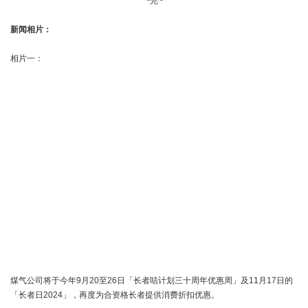
~完~
新闻相片：
相片一：
煤气公司将于今年9月20至26日「长者咭计划三十周年优惠周」及11月17日的
「长者日2024」，再度为合资格长者提供消费折扣优惠。