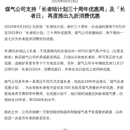
2024年09月18日
煤气公司支持「长者咭计划三十周年优惠周」及「长
者日」 再度推出九折消费优惠
(2024年9月18日) 为庆祝「长者咭计划」推行三十周年，社会福利署将于9月20
至26日举行「长者咭计划」三十周年优惠周。煤气公司积极响应，将于期内一
连七日为长者提供消费折扣优惠。
年满65岁或以上长者，于优惠期内到全港任何一间TGC煤气客户中心（位置见
附表）购买煤气公司炉具或家居用品，只须出示有效长者咭，即可享正价九折
优惠，选购炉具更专享十个月免息分期。另外，煤气公司今年继续支持11月17
日举行的「长者日2024」消费优惠日，并将在当日提供上述同样优惠。
煤气公司多年来一直透过不同方式支援长者，包括自1995年起推出「煤气长者
优惠计划」，为合资格长者每月提供首 500 兆焦耳煤气用量的半价优惠，并获
豁免保养月费和零件费用。在优惠计划下，他们现时须缴交的标准煤气费，仍
维持在16年前，即2008年的水平。
除此之外，公司亦捐赠一万套智能控制器和智能煤气表予有需要的家庭，以科
技进一步提升长者的家居安全。