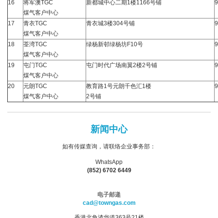
16
将军澳TGC
新都城中心二期1楼1166号铺
9
煤气客户中心
17
青衣TGC
青衣城3楼304号铺
9
煤气客户中心
18
荃湾TGC
绿杨新邨绿杨坊F10号
9
煤气客户中心
19
屯门TGC
屯门时代广场南翼2楼2号铺
9
煤气客户中心
20
元朗TGC
教育路1号元朗千色汇1楼
9
煤气客户中心
2号铺
新闻中心
如有传媒查询，请联络企业事务部：
WhatsApp
(852) 6702 6449
电子邮递
cad@towngas.com
香港北角渣华道363号21楼