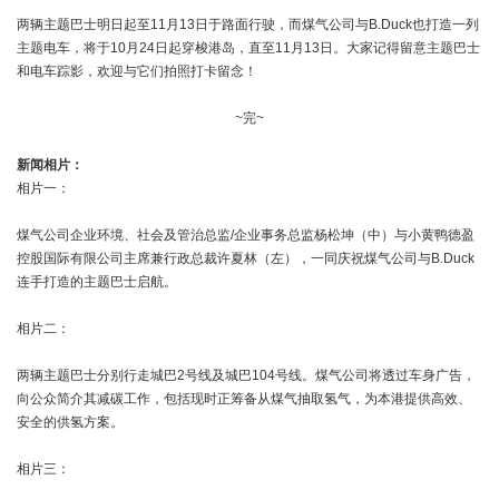
两辆主题巴士明日起至11月13日于路面行驶，而煤气公司与B.Duck也打造一列
主题电车，将于10月24日起穿梭港岛，直至11月13日。大家记得留意主题巴士
和电车踪影，欢迎与它们拍照打卡留念！
~完~
新闻相片：
相片一：
煤气公司企业环境、社会及管治总监/企业事务总监杨松坤（中）与小黄鸭德盈
控股国际有限公司主席兼行政总裁许夏林（左），一同庆祝煤气公司与B.Duck
连手打造的主题巴士启航。
相片二：
两辆主题巴士分别行走城巴2号线及城巴104号线。煤气公司将透过车身广告，
向公众简介其减碳工作，包括现时正筹备从煤气抽取氢气，为本港提供高效、
安全的供氢方案。
相片三：