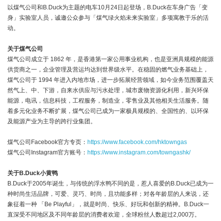
以煤气公司和B.Duck为主题的电车10月24日起登场，B.Duck在车身广告「变
身」实验室人员，诚邀公众参与「煤气绿火焰未来实验室」多项寓教于乐的活
动。
关于煤气公司
煤气公司成立于 1862 年，是香港第一家公用事业机构，也是亚洲具规模的能源
供货商之一，企业管理及营运均达到世界级水平。在稳固的燃气业务基础上，
煤气公司于 1994 年进入内地市场，进一步拓展经营领域，如今业务范围覆盖天
然气上、中、下游，自来水供应与污水处理，城市废物资源化利用，新兴环保
能源，电讯，信息科技，工程服务，制造业，零售业及其他相关生活服务。随
着多元化业务不断扩展，煤气公司已成为一家极具规模的、全国性的、以环保
及能源产业为主导的跨行业集团。
煤气公司Facebook官方专页：
https://www.facebook.com/hktowngas
煤气公司Instagram官方账号：
https://www.instagram.com/towngashk/
关于
B.Duck
小黄鸭
B.Duck于2005年诞生，与传统的浮水鸭不同的是，惹人喜爱的B.Duck已成为一
种时尚生活品牌，可爱、灵巧、时尚，且功能多样；对各年龄层的人来说，还
象征着一种 「Be Playful」，就是时尚、快乐、好玩和创新的精神。B.Duck一
直深受不同地区及不同年龄层的消费者欢迎，全球粉丝人数超过2,000万。