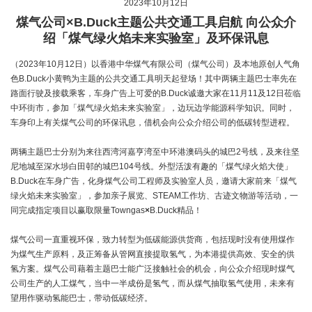
2023年10月12日
煤气公司×B.Duck主题公共交通工具启航 向公众介
绍「煤气绿火焰未来实验室」及环保讯息
（2023年10月12日）以香港中华煤气有限公司（煤气公司）及本地原创人气角
色B.Duck小黄鸭为主题的公共交通工具明天起登场！其中两辆主题巴士率先在
路面行驶及接载乘客，车身广告上可爱的B.Duck诚邀大家在11月11及12日莅临
中环街市，参加「煤气绿火焰未来实验室」，边玩边学能源科学知识。同时，
车身印上有关煤气公司的环保讯息，借机会向公众介绍公司的低碳转型进程。
两辆主题巴士分别为来往西湾河嘉亨湾至中环港澳码头的城巴2号线，及来往坚
尼地城至深水埗白田邨的城巴104号线。外型活泼有趣的「煤气绿火焰大使」
B.Duck在车身广告，化身煤气公司工程师及实验室人员，邀请大家前来「煤气
绿火焰未来实验室」，参加亲子展览、STEAM工作坊、古迹文物游等活动，一
同完成指定项目以赢取限量Towngas
×
B.Duck精品！
煤气公司一直重视环保，致力转型为低碳能源供货商，包括现时没有使用煤作
为煤气生产原料，及正筹备从管网直接提取氢气，为本港提供高效、安全的供
氢方案。煤气公司藉着主题巴士能广泛接触社会的机会，向公众介绍现时煤气
公司生产的人工煤气，当中一半成份是氢气，而从煤气抽取氢气使用，未来有
望用作驱动氢能巴士，带动低碳经济。