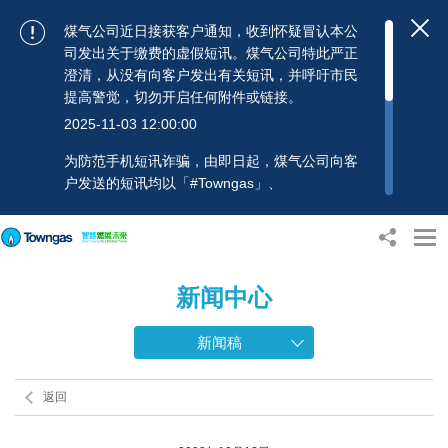
煤气公司近日接获客户通知，收到怀疑冒认本公
司发出关于缴费的虚假短讯。煤气公司特此严正
澄清，从没有向客户发出有关短讯，并呼吁市民
提高警觉，切勿开启任何附件或链接。
2025-11-03 12:00:00
为防范手机短讯诈骗，由即日起，煤气公司向客
户发送的短讯均以「#Towngas」、
「#TowngasFun」或「#TGCTowngas」的发送
人名称发出，协助客户辨别讯息真伪。 客户如收
到可疑电邮、短讯或账单，应提高警觉，切勿开
启任何可疑附件或连结，并避免向来历不明的发
新闻中心
送人披露身份证号码、银行户口或信用卡号码等
个人资料，以免蒙受损失。若有任何疑问，可随
时致电煤气公司客户服务热线：2880 6988或电
新闻稿
邮：towngas.cs@towngas.com 查询。
2024-11-14 17:00:00
返回