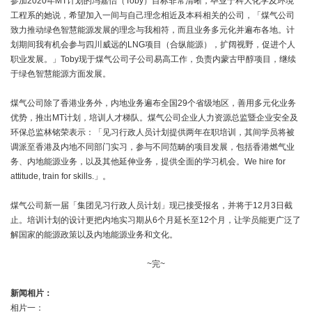
参加2020年MT计划的冯嘉怡（Toby）目标非常清晰，毕业于科大化学及环境
工程系的她说，希望加入一间与自己理念相近及本科相关的公司，「煤气公司
致力推动绿色智慧能源发展的理念与我相符，而且业务多元化并遍布各地。计
划期间我有机会参与四川威远的LNG项目（合纵能源），扩阔视野，促进个人
职业发展。」Toby现于煤气公司子公司易高工作，负责内蒙古甲醇项目，继续
于绿色智慧能源方面发展。
煤气公司除了香港业务外，内地业务遍布全国29个省级地区，善用多元化业务
优势，推出MT计划，培训人才梯队。煤气公司企业人力资源总监暨企业安全及
环保总监林铭荣表示：「见习行政人员计划提供两年在职培训，其间学员将被
调派至香港及内地不同部门实习，参与不同范畴的项目发展，包括香港燃气业
务、内地能源业务，以及其他延伸业务，提供全面的学习机会。We hire for
attitude, train for skills.」。
煤气公司新一届「集团见习行政人员计划」现已接受报名，并将于12月3日截
止。培训计划的设计更把内地实习期从6个月延长至12个月，让学员能更广泛了
解国家的能源政策以及内地能源业务和文化。
~完~
新闻相片：
相片一：