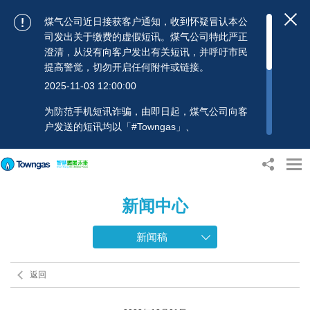
煤气公司近日接获客户通知，收到怀疑冒认本公
司发出关于缴费的虚假短讯。煤气公司特此严正
澄清，从没有向客户发出有关短讯，并呼吁市民
提高警觉，切勿开启任何附件或链接。
2025-11-03 12:00:00
为防范手机短讯诈骗，由即日起，煤气公司向客
户发送的短讯均以「#Towngas」、
「#TowngasFun」或「#TGCTowngas」的发送
人名称发出，协助客户辨别讯息真伪。 客户如收
到可疑电邮、短讯或账单，应提高警觉，切勿开
启任何可疑附件或连结，并避免向来历不明的发
新闻中心
送人披露身份证号码、银行户口或信用卡号码等
个人资料，以免蒙受损失。若有任何疑问，可随
时致电煤气公司客户服务热线：2880 6988或电
新闻稿
邮：towngas.cs@towngas.com 查询。
2024-11-14 17:00:00
返回