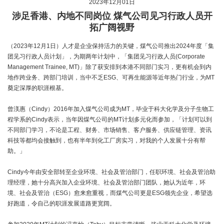
2023年12月01日
涉足香港、内地不同岗位 煤气公司见习行政人员开
拓广阔视野
（2023年12月1日）人才是企业保持活力的关键，煤气公司推出2024年度「集
团见习行政人员计划」，为期两年计划中，「集团见习行政人员(Corporate
Management Trainee, MT)」除了获安排到本港不同部门实习，更有机会到内
地作跨业务、跨部门培训，当中不乏ESG、可再生能源等近年热门行业，为MT
奠定深厚的职涯根基。
曾渼惠（Cindy）2016年加入煤气公司成为MT，毕业于科大化学及分子生物工
程学系的Cindy表示，当年因煤气公司的MT计划多元化而参加，「计划可以到
不同部门学习，不论是工程、财务、市场销售、客户服务、供应链管理、资讯
科技等都均会接触到，也有半年到化工厂房实习，对我的个人发展十分有帮
助。」
Cindy今年由安全部转至企业环境、社会及管治部门，任职环境、社会及管治助
理经理，她十分高兴加入企业环境、社会及管治部门团队，她认为近年，环
境、社会及管治（ESG）愈来愈重视，而煤气公司更是ESG领先企业，希望选
好跑道，令自己的职涯发展道路更宽阔。