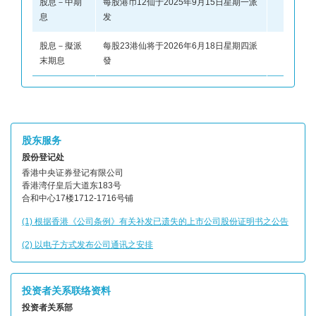
股息－中期
每股港币12仙于2025年9月15日星期一派
息
发
股息－擬派
每股23港仙将于2026年6月18日星期四派
末期息
發
股东服务
股份登记处
香港中央证券登记有限公司
香港湾仔皇后大道东183号
合和中心17楼1712-1716号铺
(1) 根据香港《公司条例》有关补发已遗失的上市公司股份证明书之公告
(2) 以电子方式发布公司通讯之安排
投资者关系联络资料
投资者关系部