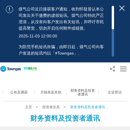
煤气公司近日接获客户通知，收到怀疑冒认本公
司发出关于缴费的虚假短讯。煤气公司特此严正
澄清，从没有向客户发出有关短讯，并呼吁市民
提高警觉，切勿开启任何附件或链接。
2025-11-03 12:00:00
为防范手机短讯诈骗，由即日起，煤气公司向客
户发送的短讯均以「#Towngas」、
「#TowngasFun」或「#TGCTowngas」的发送
人名称发出，协助客户辨别讯息真伪。 客户如收
到可疑电邮、短讯或账单，应提高警觉，切勿开
启任何可疑附件或连结，并避免向来历不明的发
送人披露身份证号码、银行户口或信用卡号码等
财务资料及投资
个人资料，以免蒙受损失。若有任何疑问，可随
公布及通函
月报表及其他
企业管治
者通讯
时致电煤气公司客户服务热线：2880 6988或电
邮：towngas.cs@towngas.com 查询。
主页
>
投资者关系
>
财务资料及投资者通讯
2024-11-14 17:00:00
财务资料及投资者通讯