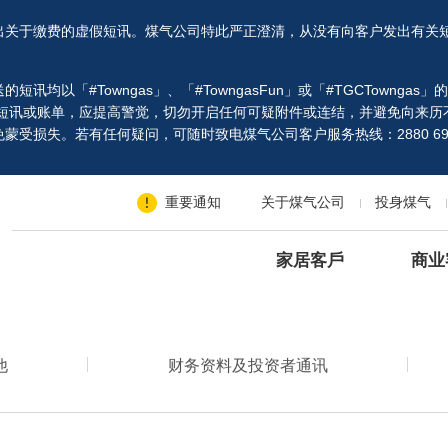
出关于缴费的虚假短讯。煤气公司特此严正澄清，从没有向客户发出有关
以「#Towngas」、「#TowngasFun」或「#TGCTowngas
、短讯或账单，应提高警觉，切勿开启任何可疑附件或连结，并避免向来历
受损失。若有任何疑问，可随时致电煤气公司客户服务热线：2880 69
重要通知
关于煤气公司
投身煤气
家居客戶
商业
他
财务资料及投资者通讯