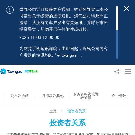
煤气公司近日接获客户通知，收到怀疑冒认本公
司发出关于缴费的虚假短讯。煤气公司特此严正
澄清，从没有向客户发出有关短讯，并呼吁市民
提高警觉，切勿开启任何附件或链接。
2025-11-03 12:00:00
为防范手机短讯诈骗，由即日起，煤气公司向客
户发送的短讯均以「#Towngas」、
「#TowngasFun」或「#TGCTowngas」的发送
人名称发出，协助客户辨别讯息真伪。 客户如收
到可疑电邮、短讯或账单，应提高警觉，切勿开
启任何可疑附件或连结，并避免向来历不明的发
送人披露身份证号码、银行户口或信用卡号码等
财务资料及投资
个人资料，以免蒙受损失。若有任何疑问，可随
公布及通函
月报表及其他
企业管治
者通讯
时致电煤气公司客户服务热线：2880 6988或电
邮：towngas.cs@towngas.com 查询。
主页
>
投资者关系
2024-11-14 17:00:00
投资者关系
作为香港领先的燃气供应商，煤气公司通过创新和技术与客户连接其完整的煤