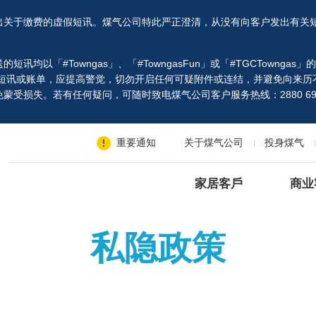
出关于缴费的虚假短讯。煤气公司特此严正澄清，从没有向客户发出有关
以「#Towngas」、「#TowngasFun」或「#TGCTowngas
、短讯或账单，应提高警觉，切勿开启任何可疑附件或连结，并避免向来历
受损失。若有任何疑问，可随时致电煤气公司客户服务热线：2880 69
重要通知
关于煤气公司
投身煤气
家居客戶
商业
私隐政策