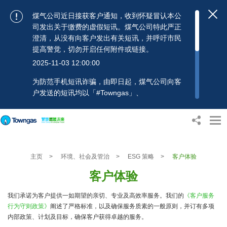
煤气公司近日接获客户通知，收到怀疑冒认本公
司发出关于缴费的虚假短讯。煤气公司特此严正
澄清，从没有向客户发出有关短讯，并呼吁市民
提高警觉，切勿开启任何附件或链接。
2025-11-03 12:00:00
为防范手机短讯诈骗，由即日起，煤气公司向客
户发送的短讯均以「#Towngas」、
「#TowngasFun」或「#TGCTowngas」的发送
人名称发出，协助客户辨别讯息真伪。 客户如收
到可疑电邮、短讯或账单，应提高警觉，切勿开
启任何可疑附件或连结，并避免向来历不明的发
送人披露身份证号码、银行户口或信用卡号码等
主页
>
环境、社会及管治
>
ESG 策略
>
客户体验
个人资料，以免蒙受损失。若有任何疑问，可随
时致电煤气公司客户服务热线：2880 6988或电
客户体验
邮：towngas.cs@towngas.com 查询。
2024-11-14 17:00:00
我们承诺为客户提供一如期望的亲切、专业及高效率服务。我们的
《客户服务
行为守则政策》
阐述了严格标准，以及确保服务质素的一般原则，并订有多项
内部政策、计划及目标，确保客户获得卓越的服务。