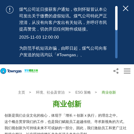
煤气公司近日接获客户通知，收到怀疑冒认本公
司发出关于缴费的虚假短讯。煤气公司特此严正
澄清，从没有向客户发出有关短讯，并呼吁市民
提高警觉，切勿开启任何附件或链接。
2025-11-03 12:00:00
为防范手机短讯诈骗，由即日起，煤气公司向客
户发送的短讯均以「#Towngas」、
「#TowngasFun」或「#TGCTowngas」的发送
人名称发出，协助客户辨别讯息真伪。 客户如收
到可疑电邮、短讯或账单，应提高警觉，切勿开
启任何可疑附件或连结，并避免向来历不明的发
送人披露身份证号码、银行户口或信用卡号码等
主页
>
环境、社会及管治
>
ESG 策略
>
商业创新
个人资料，以免蒙受损失。若有任何疑问，可随
时致电煤气公司客户服务热线：2880 6988或电
商业创新
邮：towngas.cs@towngas.com 查询。
2024-11-14 17:00:00
创新是我们企业文化的核心，体现于「增长 = 创新 x 执行」的理念之中。
这个概念贯穿我们的工作，也是我们赋能员工超越传统、寻求新视角的方式。
我们视创新为可持续未来不可或缺的一部分。因此，我们激励员工和更广泛社