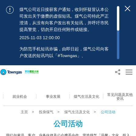
煤气公司近日接获客户通知，收到怀疑冒认本公
司发出关于缴费的虚假短讯。煤气公司特此严正
澄清，从没有向客户发出有关短讯，并呼吁市民
提高警觉，切勿开启任何附件或链接。
2025-11-03 12:00:00
为防范手机短讯诈骗，由即日起，煤气公司向客
户发送的短讯均以「#Towngas」、
「#TowngasFun」或「#TGCTowngas」的发送
人名称发出，协助客户辨别讯息真伪。 客户如收
到可疑电邮、短讯或账单，应提高警觉，切勿开
启任何可疑附件或连结，并避免向来历不明的发
送人披露身份证号码、银行户口或信用卡号码等
常见问题及其他
个人资料，以免蒙受损失。若有任何疑问，可随
就业机会
事业发展
煤气生活及文化
资讯
时致电煤气公司客户服务热线：2880 6988或电
邮：towngas.cs@towngas.com 查询。
主页
>
投身煤气
>
煤气生活及文化
>
公司活动
2024-11-14 17:00:00
公司活动
我们与雇员、客户、业务伙伴及公众携手合作，营造煤气「温馨」文化，投入