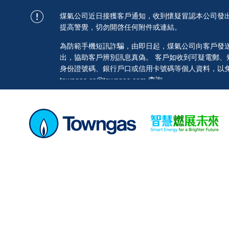
煤氣公司近日接獲客戶通知，收到懷疑冒認本公司發
提高警覺，切勿開啓任何附件或連結。
為防範手機短訊詐騙，由即日起，煤氣公司向客戶發送的短訊均
出，協助客戶辨別訊息真偽。 客戶如收到可疑電郵
身份證號碼、銀行戶口或信用卡號碼等個人資料，以免蒙
towngas.cs@towngas.com 查詢。