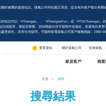
出關於繳費的虛假短訊。煤氣公司特此嚴正澄清，從沒有向客戶發出有關
以「#Towngas」、「#TowngasFun」或「#TGCTowngas
、短訊或賬單，應提高警覺，切勿開啟任何可疑附件或連結，並避免向來歷
受損失。若有任何疑問，可隨時致電煤氣公司客戶服務熱線：2880 69
重要通知
關於煤氣公司
投身煤氣
家居客戶
商業
主頁
>
搜尋
搜尋結果