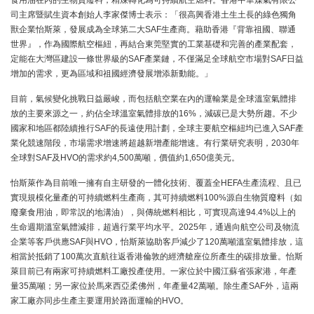
食用油在內的生物質廢料，精煉轉化為可持續航空燃料。香港中華煤氣有限公
司主席暨賦生資本創始人李家傑博士表示：「很高興香港土生土長的綠色獨角
獸企業怡斯萊，發展成為全球第二大SAF生產商。藉助香港『背靠祖國、聯通
世界』，作為國際航空樞紐，再結合東莞堅實的工業基礎和完善的產業配套，
定能在大灣區建設一條世界級的SAF產業鏈，不僅滿足全球航空市場對SAF日益
增加的需求，更為區域和祖國經濟發展增添新動能。」
目前，氣候變化挑戰日益嚴峻，而包括航空業在內的運輸業是全球溫室氣體排
放的主要來源之一，約佔全球溫室氣體排放的16%，減碳已是大勢所趨。不少
國家和地區都陸續推行SAF的長遠使用計劃，全球主要航空樞紐均已進入SAF產
業化競速階段，市場需求增速將超越新增產能增速。有行業研究表明，2030年
全球對SAF及HVO的需求約4,500萬噸，價值約1,650億美元。
怡斯萊作為目前唯一擁有自主研發的一體化技術、覆蓋全HEFA生產流程、且已
實現規模化量產的可持續燃料生產商，其可持續燃料100%源自生物質廢料（如
廢棄食用油，即常説的地溝油），與傳統燃料相比，可實現高達94.4%以上的
生命週期溫室氣體減排，超過行業平均水平。2025年，通過向航空公司及物流
企業等客戶供應SAF與HVO，怡斯萊協助客戶減少了120萬噸溫室氣體排放，這
相當於抵銷了100萬次直航往返香港倫敦的經濟艙座位所產生的碳排放量。怡斯
萊目前已有兩家可持續燃料工廠投產使用。一家位於中國江蘇省張家港，年產
量35萬噸；另一家位於馬來西亞柔佛州，年產量42萬噸。除生產SAF外，這兩
家工廠亦同步生產主要運用於路面運輸的HVO。