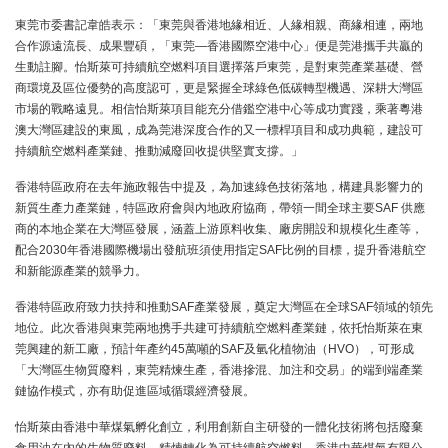
東莞市委書記韋皓表示：「東莞與香港地緣相近、人緣相親、商緣相連，兩地
合作源遠流長、成果豐碩，「東莞—香港國際空港中心」便是莞港攜手共贏的
生動註腳。怡斯萊可持續航空燃料項目選擇落戶東莞，是對東莞產業基礎、營
商環境及區位優勢的高度認可，更是緊握全球綠色低碳轉型機遇、深耕大灣區
市場的戰略遠見。相信怡斯萊項目能充分借鑑空港中心等成功實踐，乘著粵港
澳大灣區建設的東風，成為莞港深度合作的又一標桿項目和成功典範，建設可
持續航空燃料產業鏈、推動減廢回收提供堅實支撐。」
香港特區政府在去年施政報告中提及，為加速綠色技術落地，構建具影響力的
新質生產力產業鏈，特區政府會與內地政府協商，帶領一間全球主要SAF 供應
商的本地企業在大灣區發展，涵蓋上游原料收集、廠房開設和規模化生產等，
配合2030年香港國際機場出發航班須使用指定SAF比例的目標，提升香港航空
和新能源產業的競爭力。
香港特區政府致力扶持和推動SAF產業發展，奠定大灣區在全球SAF領域的領先
地位。此次香港與東莞兩地携手共建可持續航空燃料產業鏈，依托怡斯萊在東
莞興建的新工廠，預計年產约45萬噸的SAF及氫化植物油（HVO），可形成
「大灣區生物質廢料，東莞精煉生產，香港摻混、加注和交易」的端到端產業
鏈協作模式，亦有助促進區域循環經濟發展。
怡斯萊由香港中華煤氣孵化創立，利用創新自主研發的一體化技術將包括廢棄