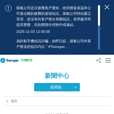
煤氣公司近日接獲客戶通知，收到懷疑冒認本公
司發出關於繳費的虛假短訊。煤氣公司特此嚴正
澄清，從沒有向客戶發出有關短訊，並呼籲市民
提高警覺，切勿開啓任何附件或連結。
2025-11-03 12:00:00
為防範手機短訊詐騙，由即日起，煤氣公司向客
戶發送的短訊均以「#Towngas」、
「#TowngasFun」或「#TGCTowngas」的發送
人名稱發出，協助客戶辨別訊息真偽。 客戶如收
到可疑電郵、短訊或賬單，應提高警覺，切勿開
啟任何可疑附件或連結，並避免向來歷不明的發
新聞中心
送人披露身份證號碼、銀行戶口或信用卡號碼等
個人資料，以免蒙受損失。若有任何疑問，可隨
時致電煤氣公司客戶服務熱線：2880 6988或電
新聞稿
郵：towngas.cs@towngas.com 查詢。
2024-11-14 09:00:00
返回