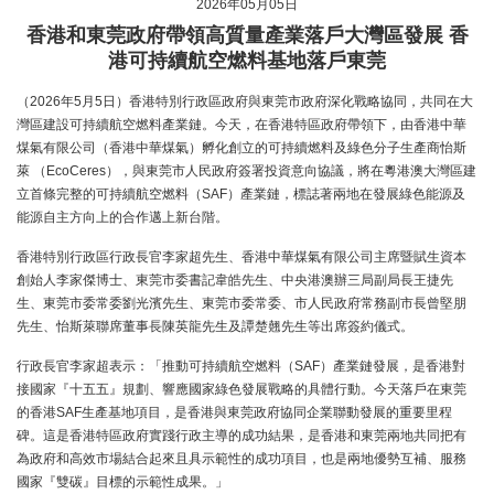
2026年05月05日
香港和東莞政府帶領高質量產業落戶大灣區發展 香
港可持續航空燃料基地落戶東莞
（2026年5月5日）香港特別行政區政府與東莞市政府深化戰略協同，共同在大
灣區建設可持續航空燃料產業鏈。今天，在香港特區政府帶領下，由香港中華
煤氣有限公司（香港中華煤氣）孵化創立的可持續燃料及綠色分子生產商怡斯
萊 （EcoCeres），與東莞市人民政府簽署投資意向協議，將在粵港澳大灣區建
立首條完整的可持續航空燃料（SAF）產業鏈，標誌著兩地在發展綠色能源及
能源自主方向上的合作邁上新台階。
香港特別行政區行政長官李家超先生、香港中華煤氣有限公司主席暨賦生資本
創始人李家傑博士、東莞市委書記韋皓先生、中央港澳辦三局副局長王捷先
生、東莞市委常委劉光濱先生、東莞市委常委、市人民政府常務副市長曾堅朋
先生、怡斯萊聯席董事長陳英龍先生及譚楚翹先生等出席簽約儀式。
行政長官李家超表示：「推動可持續航空燃料（SAF）產業鏈發展，是香港對
接國家『十五五』規劃、響應國家綠色發展戰略的具體行動。今天落戶在東莞
的香港SAF生產基地項目，是香港與東莞政府協同企業聯動發展的重要里程
碑。這是香港特區政府實踐行政主導的成功結果，是香港和東莞兩地共同把有
為政府和高效市場結合起來且具示範性的成功項目，也是兩地優勢互補、服務
國家『雙碳』目標的示範性成果。」