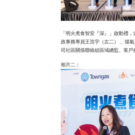
「明火煮食智安『深』」啟動禮，
政事務專員王浩宇（左二） 、煤
司社區關係聯絡組區域總監、客戶
相片二：