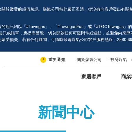
出關於繳費的虛假短訊。煤氣公司特此嚴正澄清，從沒有向客戶發出有關
以「#Towngas」、「#TowngasFun」或「#TGCTowngas
、短訊或賬單，應提高警覺，切勿開啟任何可疑附件或連結，並避免向來歷
受損失。若有任何疑問，可隨時致電煤氣公司客戶服務熱線：2880 69
重要通知
關於煤氣公司
投身煤氣
家居客戶
商業
新聞中心