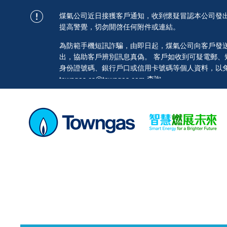
煤氣公司近日接獲客戶通知，收到懷疑冒認本公司發
提高警覺，切勿開啓任何附件或連結。
為防範手機短訊詐騙，由即日起，煤氣公司向客戶發送的短訊均
出，協助客戶辨別訊息真偽。 客戶如收到可疑電郵
身份證號碼、銀行戶口或信用卡號碼等個人資料，以免蒙
towngas.cs@towngas.com 查詢。