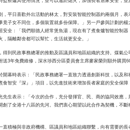
時監察爐具使用情況，並可以遙距熄火，加強長者居家安全，並
劃，平日喜歡外出活動的林太，對安裝智能控制器約兩個月，表
畢竟子女不同住，多個裝置就多份保障。」另一戶參與計劃的楊
居安全：「我們順德人經常煲魚湯，現在有了煮食爐智能控制器
火，隔離鄰舍都可以幫忙，生活就更安全。」
，得到民政事務總署的推動及區議員和地區組織的支持。煤氣公
附送3年免費維修，深水埗西分區委員會主席麥家榮則額外購買6
於開幕時表示：「民政事務總署一直致力透過創新科技，以及和
煮食智安『深』」項目，以先進技術來增加長者家庭的安全保障
光先生表示：「今次的合作，充分發揮官、民、商的協同效應，
開創了全港十八區的先河。我們衷心期望以此合作為契機，不斷
直積極與非政府機構、區議員和地區組織聯繫，向有需要的長者提