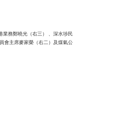
港業務鄭曉光（右三） 、深水埗民
委員會主席麥家榮（右二）及煤氣公