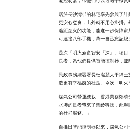
能控制器，讓他們可以透過手機實
居於長沙灣邨的林宅率先參與了計
更安心煮食，出外就不用心掛掛。
遙距熄火的功能，能進一步保障家
可連接八部手機，萬一自己忘記熄
是次「明火煮食智安『深』」項目
長者，為他們提供智能控制器，並
民政事務總署署長杜潔麗太平紳士
造更有幸福感的社區。今次「明火
煤氣公司營運總裁—香港業務鄭曉
水埗的長者帶來了樂齡科技，此舉
的社群服務。」
自推出智能控制器以來，煤氣公司一