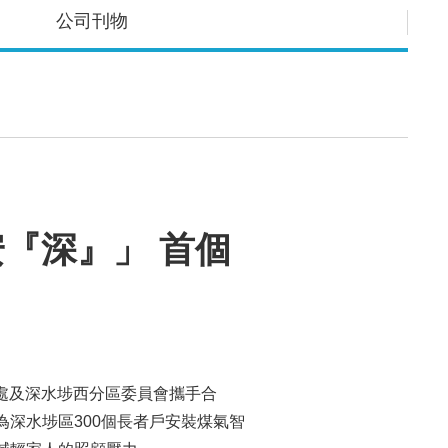
公司刊物
『深』」 首個
政處及深水埗西分區委員會攜手合
深水埗區300個長者戶安裝煤氣智