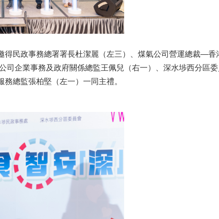
邀得民政事務總署署長杜潔麗（左三）、煤氣公司營運總裁—香
氣公司企業事務及政府關係總監王佩兒（右一）、深水埗西分區
服務總監張柏堅（左一）一同主禮。