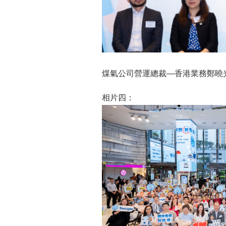
煤氣公司營運總裁—香港業務鄭曉
相片四：