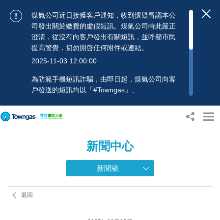
煤氣公司近日接獲客戶通知，收到懷疑冒認本公
司發出關於繳費的虛假短訊。煤氣公司特此嚴正
澄清，從沒有向客戶發出有關短訊，並呼籲市民
提高警覺，切勿開啓任何附件或連結。
2025-11-03 12:00:00
為防範手機短訊詐騙，由即日起，煤氣公司向客
戶發送的短訊均以「#Towngas」、
「#TowngasFun」或「#TGCTowngas」的發送
人名稱發出，協助客戶辨別訊息真偽。 客戶如收
到可疑電郵、短訊或賬單，應提高警覺，切勿開
啟任何可疑附件或連結，並避免向來歷不明的發
新聞中心
送人披露身份證號碼、銀行戶口或信用卡號碼等
個人資料，以免蒙受損失。若有任何疑問，可隨
時致電煤氣公司客戶服務熱線：2880 6988或電
新聞稿
郵：towngas.cs@towngas.com 查詢。
2024-11-14 09:00:00
返回