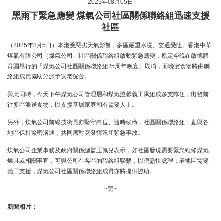
2025年08月05日
黑雨下緊急應變 煤氣公司社區關係聯絡組迅速支援
社區
（2025年8月5日）本港受惡劣天氣影響，多區嚴重水浸、交通受阻。香港中華
煤氣有限公司（煤氣公司）社區關係聯絡組啟動緊急應變，原定今晚在啟德體
育園舉行的「煤氣公司社區關係聯絡組25周年晚宴」取消，而晚宴食物將由聯
絡組成員協助分派予安老院舍。
與此同時，今天下午煤氣公司管理層和煤氣溫馨義工隊組成多支隊伍，出發前
往多區派送食物，以支援基層家庭和有需要人士。
另外，煤氣公司前線技術員亦堅守崗位、隨時候命，社區關係聯絡組一直與各
地區保持緊密溝通，共同應對突發情況和緊急事故。
煤氣公司企業事務及政府關係總監王佩兒表示，如社區發現需要緊急維修煤氣
爐具或相關事宜，可與公司在各區的聯絡組聯繫，以便盡快處理；若地區需要
義工支援，煤氣公司社區關係聯絡組成員亦將提供協助。
~完~
新聞相片：