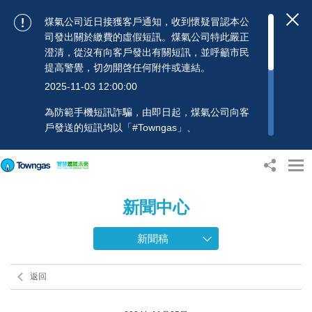
煤氣公司近日接獲客戶通知，收到懷疑冒認本公
司發出關於繳費的虛假短訊。煤氣公司特此嚴正
澄清，從沒有向客戶發出有關短訊，並呼籲市民
提高警覺，切勿開啓任何附件或連結。
2025-11-03 12:00:00
為防範手機短訊詐騙，由即日起，煤氣公司向客
戶發送的短訊均以「#Towngas」、
「#TowngasFun」或「#TGCTowngas」的發送
人名稱發出，協助客戶辨別訊息真偽。 客戶如收
到可疑電郵、短訊或賬單，應提高警覺，切勿開
啟任何可疑附件或連結，並避免向來歷不明的發
新聞中心
送人披露身份證號碼、銀行戶口或信用卡號碼等
個人資料，以免蒙受損失。若有任何疑問，可隨
時致電煤氣公司客戶服務熱線：2880 6988或電
新聞稿
郵：towngas.cs@towngas.com 查詢。
2024-11-14 09:00:00
返回