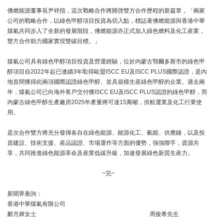
佛燃能源董事長尹祥指，這次戰略合作將開啓雙方合作歷程的新篇章，「兩家
公司的戰略合作，以綠色甲醇項目投資為切入點，標誌著佛燃能源與香港中華
煤氣共同步入了全新的發展階段，佛燃能源亦正式加入綠色燃料及化工産業，
雙方合作助力國家實現雙碳目標。」
煤氣公司具有綠色甲醇項目投資及營運經驗，位於內蒙古鄂爾多斯市的綠色甲
醇項目自2022年起已連續3年取得歐盟ISCC EU及ISCC PLUS國際認證，是內
地首間獲得此兩項國際認證綠色甲醇、並具規模生産綠色甲醇的企業。過去兩
年，煤氣公司已向海外客戶交付獲ISCC EU及ISCC PLUS認證的綠色甲醇，而
內蒙古綠色甲醇生產廠房2025年產量將可達15萬噸，供航運業及化工行業使
用。
是次合作雙方將充分發揮各自在綠色能源、能源化工、氫能、供應鏈，以及投
資建設、技術支援、産品認證、市場運作等方面的優勢，強強聯手，資源共
享，共同推進綠色能源革命及産業低碳升級，加速發展綠色新質生産力。
~完~
新聞界垂詢：
香港中華煤氣有限公司
鄺月嬋女士
周俊希先生