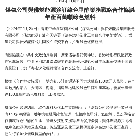
2024年11月25日
煤氣公司與佛燃能源簽訂綠色甲醇業務戰略合作協議
年產百萬噸綠色燃料
（2024年11月25日）香港中華煤氣有限公司（煤氣公司）與佛燃能源集團股份
有限公司（佛燃能源）於今天簽署《綠色燃料及化工項目合作框架協議》。煤
氣公司與佛燃能源將共同設立投資平台，推進綠色經濟發展。
有關協議在中共中央政治局委員、廣東省委書記黃坤明、香港特別行政區行政
長官李家超、中央政府駐港聯絡辦主任鄭雁雄及煤氣公司主席李家傑博士等嘉
賓見證下，於「粵港深化經貿投資合作交流會」上簽訂。
根據《合作框架協議》，雙方初步計劃通過不同方式融資100億元人民幣，在全
國包括內蒙古、大灣區、海南、福建等地建設綠色甲醇生産基地，發展年産量
達100萬噸的綠色燃料及化工供應池。
煤氣公司營運總裁—綠色燃料及化工岑文輝表示：「煤氣公司於能源行業已擁
有160多年經驗，近年積極發展綠色能源，包括綠色甲醇、氫能等，是次戰略合
作將就綠色甲醇的生產、營運及技術支援等層面發揮優勢，與佛燃能源共同構
建綠色能源供應及產業鏈，為航運業及化工業提供更多綠色燃料及化工產品，
協助行業加快低碳轉型的步伐。」