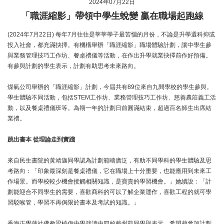
2024年07月22日
「職涯縮影」帶領中學生蛻變 贏在職場起跑線
(2024年7月22日) 每年7月往往是莘莘學子最苦惱的月份，不論是升學選科抑或
投入社會，都充滿抉擇。有機構舉辦「職涯縮影」職場體驗計劃，讓中學生參
與業務管理技巧工作坊、餐桌禮儀等活動，在作出升學就業抉擇前作好預備。
有參與計劃的學生表示，計劃有助思考未來路向。
煤氣公司舉辦的「職涯縮影」計劃，今屆共有89位來自九間學校的學生參與。
學生體驗不同活動，包括STEM工作坊、業務管理技巧工作坊、慈善農莊義工活
動，以及餐桌禮儀班等。為期一年的計劃日前圓滿結束，超過百名師生出席結
業禮。
跳出書本
從理論走到實踐
來自民生書院的黃靖迦同學認為計劃範疇廣泛，有助不同學科的學生體驗及思
考路向：「印象最深刻是餐桌禮儀，它在職場上十分重要，也能應用到未來工
作場景。而學校較少機會接觸相關知識，是寶貴的學習機會。」她續說：「計
劃能迎合不同學生的需要，喜歡商科的可以了解企業運作，喜歡工程的就可學
習駁喉管，學習不再侷限於書本及考試的知識。」
香海正覺蓮社佛教梁植偉中學就讀中四的戴州凱同學則表示，希望藉參加計劃