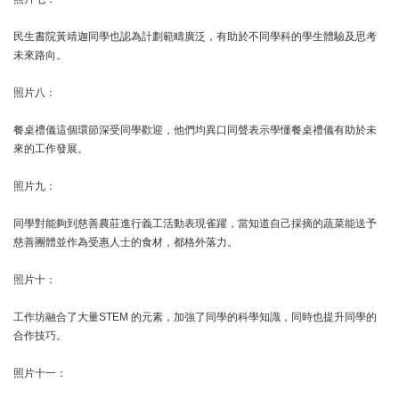
民生書院黃靖迦同學也認為計劃範疇廣泛，有助於不同學科的學生體驗及思考
未來路向。
照片八：
餐桌禮儀這個環節深受同學歡迎，他們均異口同聲表示學懂餐桌禮儀有助於未
來的工作發展。
照片九：
同學對能夠到慈善農莊進行義工活動表現雀躍，當知道自己採摘的蔬菜能送予
慈善團體並作為受惠人士的食材，都格外落力。
照片十：
工作坊融合了大量STEM 的元素，加強了同學的科學知識，同時也提升同學的
合作技巧。
照片十一：