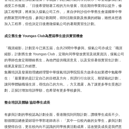
感受工作氛圍，「日後希望朝著工程的方向發展，現在期待學業得以提升，修
讀工程學課，將來加入煤氣公司工作。」來自伊利沙伯中學舊生會湯國華中學
的鄭家慧同學也指，參與計劃期間，得到活動策劃及推廣的經驗，雖然未想過
加入工程界，但也決定日後應徵煤氣公司的暑期實習生計劃。
成立舊生會
Youngas Club
為歷屆學生提供實習機會
「職涯縮影」計劃至今已第五屆，合共29間中學參與。煤氣公司亦成立「職涯
縮影」計劃舊生會 Youngas Club，定期向同學發放實習及就業資訊，煤氣公司
的導師也會定期聯絡舊生，為他們提供職涯意見，以及安排暑假實習生計劃，
積累及鞏固工作經歷。
集團培訓及發展助理總經理暨中華煤氣培訓學院院長方啟承在結業禮中勉勵學
生：「最重要的是訂定自己的目標及方向，所謂行行出狀元，期望藉此計劃，
讓同學體驗職場生涯，尋找自己的方向。」方又透露，為了讓更多學生受惠計
劃，正探討增加培訓學額，也希望有更多學校參與。
整全培訓及體驗
協助學生成長
有參與計劃的學校認為計劃全面，香港難找到同類計劃，讚嘆學生成長不少。
順德聯誼總會梁銶琚中學郭老師表示：「其中一位較內斂的女學生，參與計劃
後變得自信，更在校內向不認識的同學推廣活動成果，這改變及成長是我們意