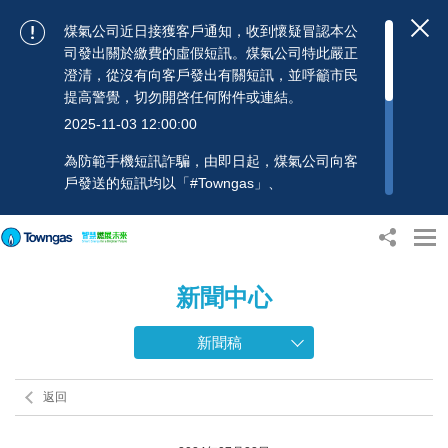
煤氣公司近日接獲客戶通知，收到懷疑冒認本公
司發出關於繳費的虛假短訊。煤氣公司特此嚴正
澄清，從沒有向客戶發出有關短訊，並呼籲市民
提高警覺，切勿開啓任何附件或連結。
2025-11-03 12:00:00
為防範手機短訊詐騙，由即日起，煤氣公司向客
戶發送的短訊均以「#Towngas」、
「#TowngasFun」或「#TGCTowngas」的發送
人名稱發出，協助客戶辨別訊息真偽。 客戶如收
到可疑電郵、短訊或賬單，應提高警覺，切勿開
啟任何可疑附件或連結，並避免向來歷不明的發
新聞中心
送人披露身份證號碼、銀行戶口或信用卡號碼等
個人資料，以免蒙受損失。若有任何疑問，可隨
時致電煤氣公司客戶服務熱線：2880 6988或電
新聞稿
郵：towngas.cs@towngas.com 查詢。
2024-11-14 09:00:00
返回