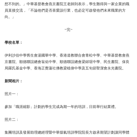
想不到的。」中華基督教會燕京書院王老師則表示，學生難得與一家企業的職
員直接交流，「不論他們是否喜愛該行業，也必定可啟發他們未來職業的方
向。」
~完~
學校名單：
伊利沙伯中學舊生會湯國華中學、香港道教聯合會青松中學、中華基督教會燕
京書院、順德聯誼總會翁佑中學、順德聯誼總會梁銶琚中學、民生書院、保良
局羅氏基金中學、香海正覺蓮社佛教梁植偉中學及五旬節聖潔會永光書院。
新聞相片：
照片一：
參加「職涯縮影」計劃的學生完成為期一年的培訓，日前舉行結業禮。
照片二：
集團培訓及發展助理總經理暨中華煤氣培訓學院院長方啟承期望計劃讓同學體