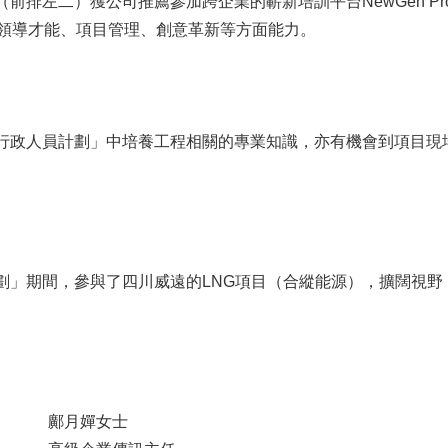
排左二）獲公司推薦參加跨企業的嶄新培訓平台NewGen Pro
強領導才能、項目管理、創意革新等方面能力。
行政人員計劃」中培養工程相關的專業知識，亦有機會到項目現
劃」期間，參與了四川威遠的LNG項目（合縱能源），擴闊視野
司
鄺月嬋女士