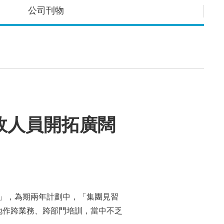
公司刊物
政人員開拓廣闊
計劃」，為期兩年計劃中，「集團見習
機會到內地作跨業務、跨部門培訓，當中不乏