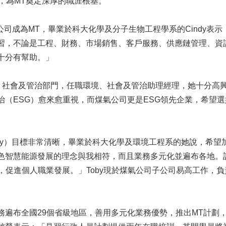
，為MT奠定深厚的職涯根基。
煤氣公司成為MT，畢業於科大化學及分子生物工程學系的Cindy表
習，不論是工程、財務、市場銷售、客戶服務、供應鏈管理、資
十分有幫助。」
環境、社會及管治部門，任職環境、社會及管治助理經理，她十分高
治（ESG）愈來愈重視，而煤氣公司更是ESG領先企業，希望
Toby）目標非常清晰，畢業於科大化學及環境工程系的她說，希
色智慧能源發展的理念與我相符，而且業務多元化並遍布各地。
，促進個人職業發展。」Toby現於煤氣公司子公司易高工作，
務遍布全國29個省級地區，善用多元化業務優勢，推出MT計劃