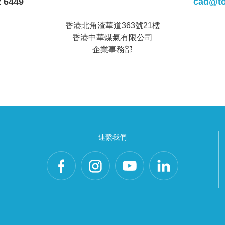
2 6449
cad@t
香港北角渣華道363號21樓
香港中華煤氣有限公司
企業事務部
連繫我們