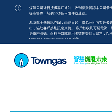
煤氣公司近日接獲客戶通知，收到懷疑冒認本公司發
提高警覺，切勿開啓任何附件或連結。
為防範手機短訊詐騙，由即日起，煤氣公司向客戶發送的短訊均
出，協助客戶辨別訊息真偽。 客戶如收到可疑電郵
身份證號碼、銀行戶口或信用卡號碼等個人資料，以免蒙
towngas.cs@towngas.com 查詢。