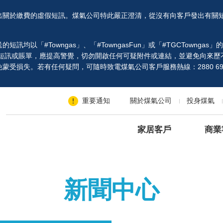
出關於繳費的虛假短訊。煤氣公司特此嚴正澄清，從沒有向客戶發出有關
以「#Towngas」、「#TowngasFun」或「#TGCTowngas
、短訊或賬單，應提高警覺，切勿開啟任何可疑附件或連結，並避免向來歷
受損失。若有任何疑問，可隨時致電煤氣公司客戶服務熱線：2880 69
重要通知
關於煤氣公司
投身煤氣
家居客戶
商業
新聞中心