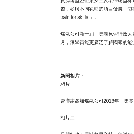
資源總監暨企業安全及環保總監林
習，參與不同範疇的項目發展，包括香港
train for skills.」。
煤氣公司新一屆「集團見習行政人員
月，讓學員能更廣泛了解國家的能
新聞相片
：
相片一：
曾渼惠參加煤氣公司2016年「集
相片二：