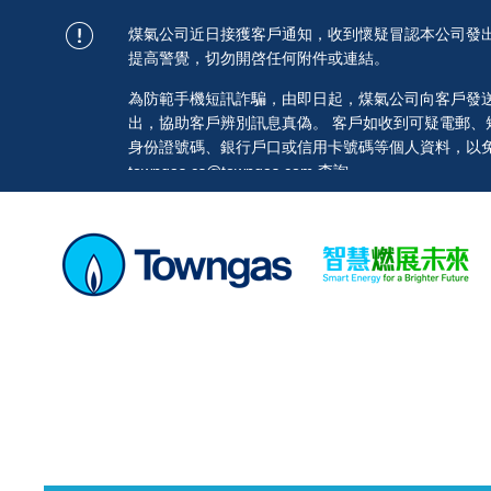
煤氣公司近日接獲客戶通知，收到懷疑冒認本公司發
提高警覺，切勿開啓任何附件或連結。
為防範手機短訊詐騙，由即日起，煤氣公司向客戶發送的短訊均
出，協助客戶辨別訊息真偽。 客戶如收到可疑電郵
身份證號碼、銀行戶口或信用卡號碼等個人資料，以免蒙
towngas.cs@towngas.com 查詢。