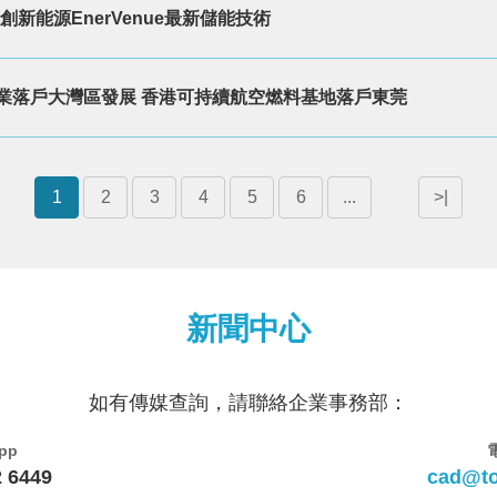
創新能源EnerVenue最新儲能技術
業落戶大灣區發展 香港可持續航空燃料基地落戶東莞
1
2
3
4
5
6
...
>|
新聞中心
如有傳媒查詢，請聯絡企業事務部：
pp
2 6449
cad@t