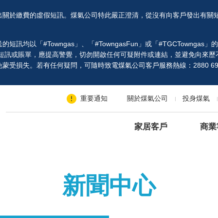
出關於繳費的虛假短訊。煤氣公司特此嚴正澄清，從沒有向客戶發出有關
以「#Towngas」、「#TowngasFun」或「#TGCTowngas
、短訊或賬單，應提高警覺，切勿開啟任何可疑附件或連結，並避免向來歷
受損失。若有任何疑問，可隨時致電煤氣公司客戶服務熱線：2880 69
重要通知
關於煤氣公司
投身煤氣
家居客戶
商業
新聞中心