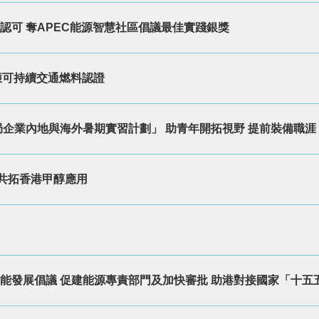
際認可 奪APEC能源智慧社區倡議最佳實踐銀獎
獲可持續交通燃料認證
局企業內地與海外暑期實習計劃」 助青年開拓視野 提前裝備職涯
共拓香港甲醇應用
金氫能發展倡議 促建能源專責部門及加快審批 助港對接國家「十五