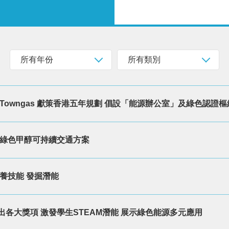
所有年份
所有類別
Towngas 獻策香港五年規劃 倡設「能源辦公室」及綠色認證樞
解綠色甲醇可持續交通方案
養技能 發掘潛能
各大獎項 激發學生STEAM潛能 展示綠色能源多元應用