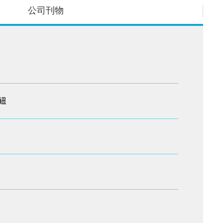
公司刊物
紐