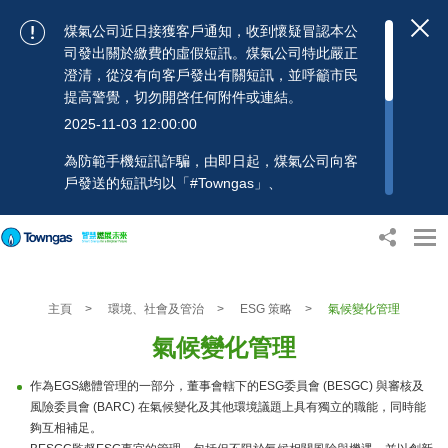
煤氣公司近日接獲客戶通知，收到懷疑冒認本公
司發出關於繳費的虛假短訊。煤氣公司特此嚴正
澄清，從沒有向客戶發出有關短訊，並呼籲市民
提高警覺，切勿開啓任何附件或連結。
2025-11-03 12:00:00
為防範手機短訊詐騙，由即日起，煤氣公司向客
戶發送的短訊均以「#Towngas」、
「#TowngasFun」或「#TGCTowngas」的發送
人名稱發出，協助客戶辨別訊息真偽。 客戶如收
到可疑電郵、短訊或賬單，應提高警覺，切勿開
啟任何可疑附件或連結，並避免向來歷不明的發
送人披露身份證號碼、銀行戶口或信用卡號碼等
主頁
>
環境、社會及管治
>
ESG 策略
>
氣候變化管理
個人資料，以免蒙受損失。若有任何疑問，可隨
時致電煤氣公司客戶服務熱線：2880 6988或電
氣候變化管理
郵：towngas.cs@towngas.com 查詢。
2024-11-14 09:00:00
作為EGS總體管理的一部分，董事會轄下的ESG委員會 (BESGC) 與審核及
風險委員會 (BARC) 在氣候變化及其他環境議題上具有獨立的職能，同時能
夠互相補足。