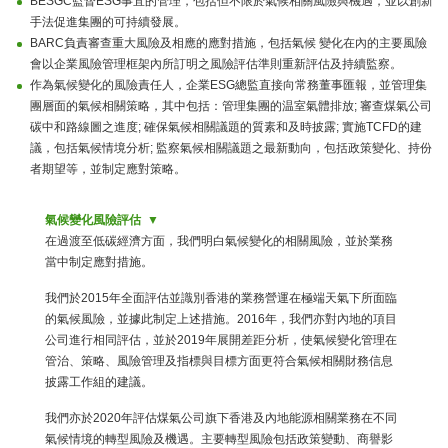
BESGC監督ESG事宜的管理，包括但不限於氣候相關風險與機遇，並以創新
手法促進集團的可持續發展。
BARC負責審查重大風險及相應的應對措施，包括氣候 變化在內的主要風險
會以企業風險管理框架內所訂明之風險評估準則重新評估及持續監察。
作為氣候變化的風險責任人，企業ESG總監直接向常務董事匯報，並管理集
團層面的氣候相關策略，其中包括：管理集團的温室氣體排放; 審查煤氣公司
碳中和路線圖之進度; 確保氣候相關議題的質素和及時披露; 實施TCFD的建
議，包括氣候情境分析; 監察氣候相關議題之最新動向，包括政策變化、持份
者期望等，並制定應對策略。
氣候變化風險評估
在過渡至低碳經濟方面，我們明白氣候變化的相關風險，並於業務
當中制定應對措施。
我們於2015年全面評估並識別香港的業務營運在極端天氣下所面臨
的氣候風險，並據此制定上述措施。2016年，我們亦對內地的項目
公司進行相同評估，並於2019年展開差距分析，使氣候變化管理在
管治、策略、風險管理及指標與目標方面更符合氣候相關財務信息
披露工作組的建議。
我們亦於2020年評估煤氣公司旗下香港及內地能源相關業務在不同
氣候情境的轉型風險及機遇。主要轉型風險包括政策變動、商譽影