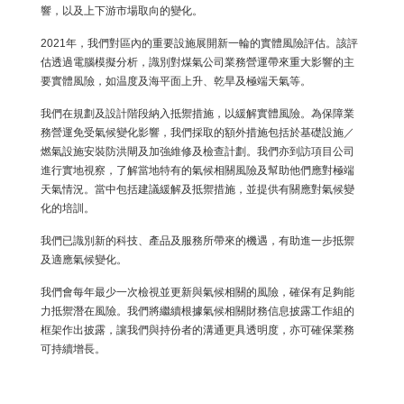
響，以及上下游市場取向的變化。
2021年，我們對區內的重要設施展開新一輪的實體風險評估。該評
估透過電腦模擬分析，識別對煤氣公司業務營運帶來重大影響的主
要實體風險，如温度及海平面上升、乾旱及極端天氣等。
我們在規劃及設計階段納入抵禦措施，以緩解實體風險。為保障業
務營運免受氣候變化影響，我們採取的額外措施包括於基礎設施／
燃氣設施安裝防洪閘及加強維修及檢查計劃。我們亦到訪項目公司
進行實地視察，了解當地特有的氣候相關風險及幫助他們應對極端
天氣情況。當中包括建議緩解及抵禦措施，並提供有關應對氣候變
化的培訓。
我們已識別新的科技、產品及服務所帶來的機遇，有助進一步抵禦
及適應氣候變化。
我們會每年最少一次檢視並更新與氣候相關的風險，確保有足夠能
力抵禦潛在風險。我們將繼續根據氣候相關財務信息披露工作組的
框架作出披露，讓我們與持份者的溝通更具透明度，亦可確保業務
可持續增長。