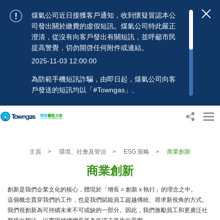
煤氣公司近日接獲客戶通知，收到懷疑冒認本公
司發出關於繳費的虛假短訊。煤氣公司特此嚴正
澄清，從沒有向客戶發出有關短訊，並呼籲市民
提高警覺，切勿開啓任何附件或連結。
2025-11-03 12:00:00
為防範手機短訊詐騙，由即日起，煤氣公司向客
戶發送的短訊均以「#Towngas」、
「#TowngasFun」或「#TGCTowngas」的發送
人名稱發出，協助客戶辨別訊息真偽。 客戶如收
到可疑電郵、短訊或賬單，應提高警覺，切勿開
啟任何可疑附件或連結，並避免向來歷不明的發
送人披露身份證號碼、銀行戶口或信用卡號碼等
主頁
>
環境、社會及管治
>
ESG 策略
>
商業創新
個人資料，以免蒙受損失。若有任何疑問，可隨
時致電煤氣公司客戶服務熱線：2880 6988或電
商業創新
郵：towngas.cs@towngas.com 查詢。
2024-11-14 09:00:00
創新是我們企業文化的核心，體現於「增長 = 創新 x 執行」的理念之中。
這個概念貫穿我們的工作，也是我們賦能員工超越傳統、尋求新視角的方式。
我們視創新為可持續未來不可或缺的一部分。因此，我們激勵員工和更廣泛社