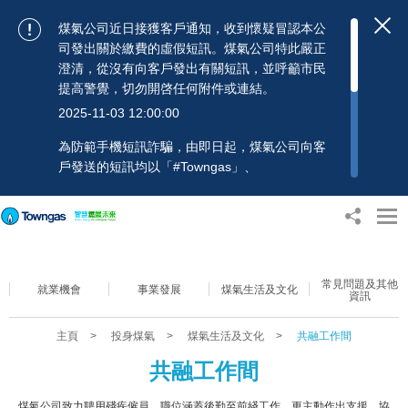
煤氣公司近日接獲客戶通知，收到懷疑冒認本公
司發出關於繳費的虛假短訊。煤氣公司特此嚴正
澄清，從沒有向客戶發出有關短訊，並呼籲市民
提高警覺，切勿開啓任何附件或連結。
2025-11-03 12:00:00
為防範手機短訊詐騙，由即日起，煤氣公司向客
戶發送的短訊均以「#Towngas」、
「#TowngasFun」或「#TGCTowngas」的發送
人名稱發出，協助客戶辨別訊息真偽。 客戶如收
到可疑電郵、短訊或賬單，應提高警覺，切勿開
啟任何可疑附件或連結，並避免向來歷不明的發
送人披露身份證號碼、銀行戶口或信用卡號碼等
常見問題及其他
個人資料，以免蒙受損失。若有任何疑問，可隨
就業機會
事業發展
煤氣生活及文化
資訊
時致電煤氣公司客戶服務熱線：2880 6988或電
郵：towngas.cs@towngas.com 查詢。
主頁
>
投身煤氣
>
煤氣生活及文化
>
共融工作間
2024-11-14 09:00:00
共融工作間
煤氣公司致力聘用殘疾僱員，職位涵蓋後勤至前綫工作，更主動作出支援，協