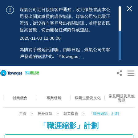
煤氣公司近日接獲客戶通知，收到懷疑冒認本公
司發出關於繳費的虛假短訊。煤氣公司特此嚴正
澄清，從沒有向客戶發出有關短訊，並呼籲市民
提高警覺，切勿開啓任何附件或連結。
2025-11-03 12:00:00
為防範手機短訊詐騙，由即日起，煤氣公司向客
戶發送的短訊均以「#Towngas」、
「#TowngasFun」或「#TGCTowngas」的發送
人名稱發出，協助客戶辨別訊息真偽。 客戶如收
到可疑電郵、短訊或賬單，應提高警覺，切勿開
啟任何可疑附件或連結，並避免向來歷不明的發
送人披露身份證號碼、銀行戶口或信用卡號碼等
常見問題及其他
個人資料，以免蒙受損失。若有任何疑問，可隨
就業機會
事業發展
煤氣生活及文化
資訊
時致電煤氣公司客戶服務熱線：2880 6988或電
郵：towngas.cs@towngas.com 查詢。
主頁
>
投身煤氣
>
就業機會
>
「職涯縮影」計劃
2024-11-14 09:00:00
「職涯縮影」計劃