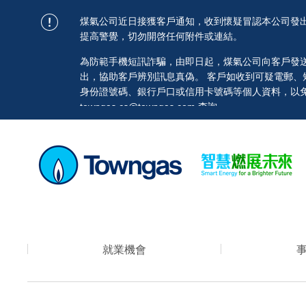
煤氣公司近日接獲客戶通知，收到懷疑冒認本公司發
提高警覺，切勿開啓任何附件或連結。
為防範手機短訊詐騙，由即日起，煤氣公司向客戶發送的短訊均
出，協助客戶辨別訊息真偽。 客戶如收到可疑電郵
身份證號碼、銀行戶口或信用卡號碼等個人資料，以免蒙
towngas.cs@towngas.com 查詢。
就業機會