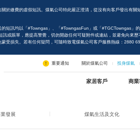
出關於繳費的虛假短訊。煤氣公司特此嚴正澄清，從沒有向客戶發出有關
以「#Towngas」、「#TowngasFun」或「#TGCTowngas
、短訊或賬單，應提高警覺，切勿開啟任何可疑附件或連結，並避免向來歷
受損失。若有任何疑問，可隨時致電煤氣公司客戶服務熱線：2880 69
重要通知
關於煤氣公司
投身煤氣
家居客戶
商業
事業發展
煤氣生活及文化