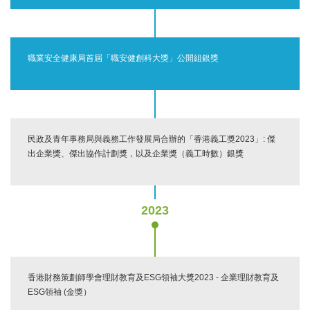
職業安全健康局首屆「職安健創科大獎」公開組銀獎
民政及青年事務局與義務工作發展局合辦的「香港義工獎2023」: 傑
出企業獎、傑出協作計劃獎，以及企業獎（義工時數）銀獎
2023
香港財務策劃師學會理財教育及ESG領袖大獎2023 - 企業理財教育及
ESG領袖 (金獎）