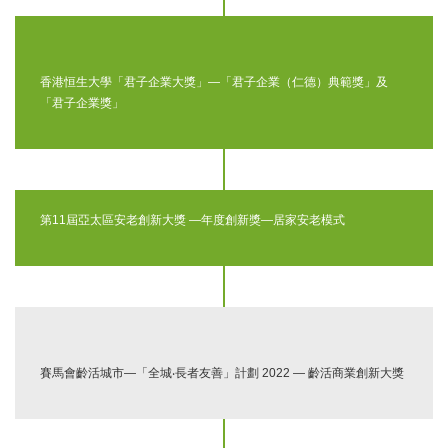
香港恒生大學「君子企業大獎」—「君子企業（仁德）典範獎」及
「君子企業獎」
第11屆亞太區安老創新大獎 —年度創新獎—居家安老模式
賽馬會齡活城市—「全城‧長者友善」計劃 2022 — 齡活商業創新大獎