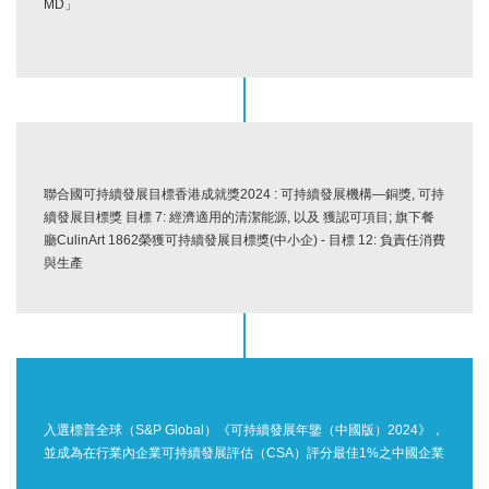
MD」
聯合國可持續發展目標香港成就獎2024 : 可持續發展機構—銅獎, 可持
續發展目標獎 目標 7: 經濟適用的清潔能源, 以及 獲認可項目; 旗下餐
廳CulinArt 1862榮獲可持續發展目標獎(中小企) - 目標 12: 負責任消費
與生產
入選標普全球（S&P Global）《可持續發展年鑒（中國版）2024》，
並成為在行業內企業可持續發展評估（CSA）評分最佳1%之中國企業