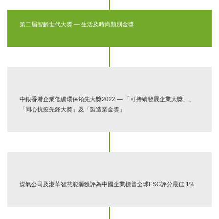
第二屆智齡世代大獎 — 生活及時尚類別金獎
中銀香港企業低碳環保領先大獎2022 — 「可持續發展企業大獎」、
「同心抗疫先鋒大奬」及「製造業金獎」
煤氣公司及港華智慧能源獲評為中國企業標普全球ESG評分最佳 1%