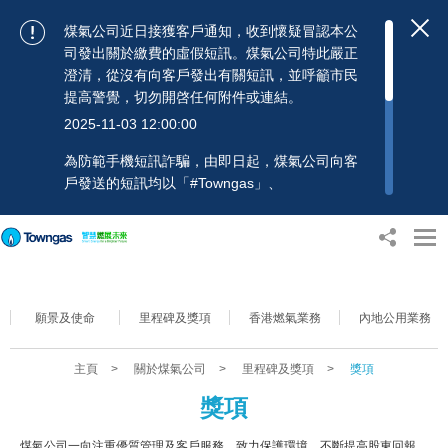
煤氣公司近日接獲客戶通知，收到懷疑冒認本公
司發出關於繳費的虛假短訊。煤氣公司特此嚴正
澄清，從沒有向客戶發出有關短訊，並呼籲市民
提高警覺，切勿開啓任何附件或連結。
2025-11-03 12:00:00
為防範手機短訊詐騙，由即日起，煤氣公司向客
戶發送的短訊均以「#Towngas」、
「#TowngasFun」或「#TGCTowngas」的發送
人名稱發出，協助客戶辨別訊息真偽。 客戶如收
到可疑電郵、短訊或賬單，應提高警覺，切勿開
啟任何可疑附件或連結，並避免向來歷不明的發
送人披露身份證號碼、銀行戶口或信用卡號碼等
個人資料，以免蒙受損失。若有任何疑問，可隨
願景及使命
里程碑及獎項
香港燃氣業務
內地公用業務
時致電煤氣公司客戶服務熱線：2880 6988或電
郵：towngas.cs@towngas.com 查詢。
主頁
>
關於煤氣公司
>
里程碑及獎項
>
獎項
2024-11-14 09:00:00
獎項
煤氣公司一向注重優質管理及客戶服務，致力保護環境，不斷提高股東回報，