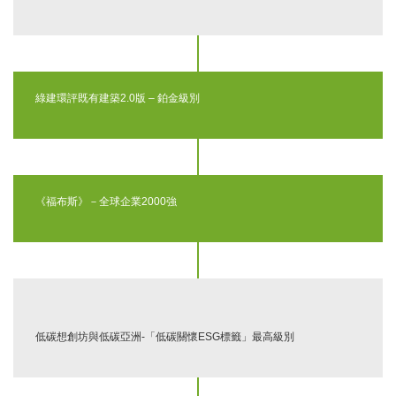
綠建環評既有建築2.0版 – 鉑金級別
《福布斯》－全球企業2000強
低碳想創坊與低碳亞洲-「低碳關懷ESG標籤」最高級別