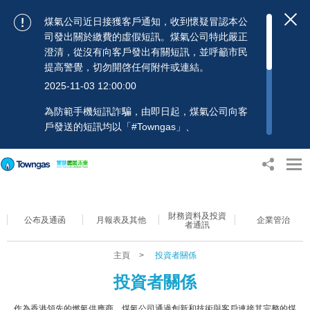
煤氣公司近日接獲客戶通知，收到懷疑冒認本公
司發出關於繳費的虛假短訊。煤氣公司特此嚴正
澄清，從沒有向客戶發出有關短訊，並呼籲市民
提高警覺，切勿開啓任何附件或連結。
2025-11-03 12:00:00
為防範手機短訊詐騙，由即日起，煤氣公司向客
戶發送的短訊均以「#Towngas」、
「#TowngasFun」或「#TGCTowngas」的發送
人名稱發出，協助客戶辨別訊息真偽。 客戶如收
到可疑電郵、短訊或賬單，應提高警覺，切勿開
啟任何可疑附件或連結，並避免向來歷不明的發
送人披露身份證號碼、銀行戶口或信用卡號碼等
財務資料及投資
個人資料，以免蒙受損失。若有任何疑問，可隨
公布及通函
月報表及其他
企業管治
者通訊
時致電煤氣公司客戶服務熱線：2880 6988或電
郵：towngas.cs@towngas.com 查詢。
主頁
>
投資者關係
2024-11-14 09:00:00
投資者關係
作為香港領先的燃氣供應商，煤氣公司通過創新和技術與客戶連接其完整的煤