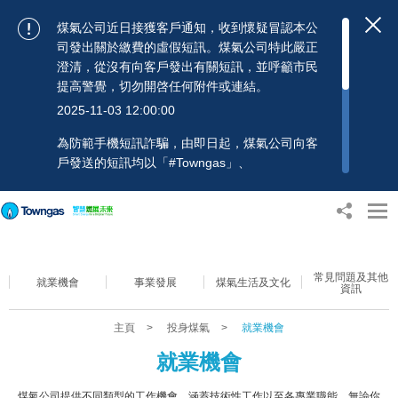
煤氣公司近日接獲客戶通知，收到懷疑冒認本公
司發出關於繳費的虛假短訊。煤氣公司特此嚴正
澄清，從沒有向客戶發出有關短訊，並呼籲市民
提高警覺，切勿開啓任何附件或連結。
2025-11-03 12:00:00
為防範手機短訊詐騙，由即日起，煤氣公司向客
戶發送的短訊均以「#Towngas」、
「#TowngasFun」或「#TGCTowngas」的發送
人名稱發出，協助客戶辨別訊息真偽。 客戶如收
到可疑電郵、短訊或賬單，應提高警覺，切勿開
啟任何可疑附件或連結，並避免向來歷不明的發
送人披露身份證號碼、銀行戶口或信用卡號碼等
常見問題及其他
個人資料，以免蒙受損失。若有任何疑問，可隨
就業機會
事業發展
煤氣生活及文化
資訊
時致電煤氣公司客戶服務熱線：2880 6988或電
郵：towngas.cs@towngas.com 查詢。
主頁
>
投身煤氣
>
就業機會
2024-11-14 09:00:00
就業機會
煤氣公司提供不同類型的工作機會，涵蓋技術性工作以至各專業職能。無論你