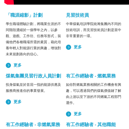
「職涯縮影」計劃
見習技術員
學生職場體驗計劃，將職業生涯的不
中華煤氣培訓學院統籌集團內不同的
同階段濃縮於一個學年之內，以參
技術培訓，而見習技術員計劃是當中
觀、遊戲、工作坊、任務等形式，裝
非常重要的一環。
備他們各種職場所需的素質，藉此培
更多
養年輕人對能源行業的興趣，增強對
未來規劃路向的信心。
更多
煤氣集團見習行政人員計劃
有工作經驗者 - 燃氣業務
投身煤氣並於首屈一指的能源供應及
如你對燃氣業務相關的工作機會有興
服務商推進你的事業發展。
趣，可以透過我們的煤氣價值鏈了解
由上游以至下游的不同燃氣工程部門
更多
運作。
更多
有工作經驗者 - 非燃氣業務
有工作經驗者 - 其他職能