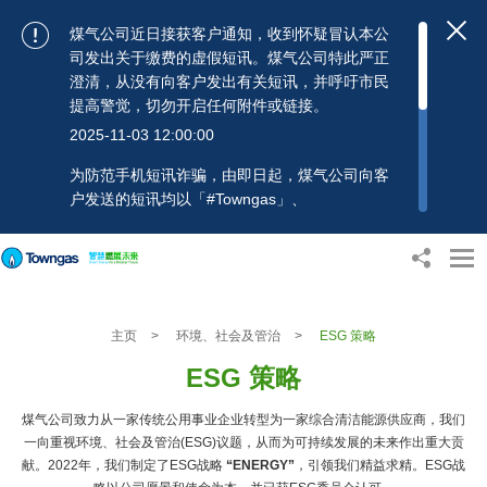
煤气公司近日接获客户通知，收到怀疑冒认本公
司发出关于缴费的虚假短讯。煤气公司特此严正
澄清，从没有向客户发出有关短讯，并呼吁市民
提高警觉，切勿开启任何附件或链接。
2025-11-03 12:00:00
为防范手机短讯诈骗，由即日起，煤气公司向客
户发送的短讯均以「#Towngas」、
「#TowngasFun」或「#TGCTowngas」的发送
人名称发出，协助客户辨别讯息真伪。 客户如收
到可疑电邮、短讯或账单，应提高警觉，切勿开
启任何可疑附件或连结，并避免向来历不明的发
送人披露身份证号码、银行户口或信用卡号码等
主页
>
环境、社会及管治
>
ESG 策略
个人资料，以免蒙受损失。若有任何疑问，可随
时致电煤气公司客户服务热线：2880 6988或电
ESG 策略
邮：towngas.cs@towngas.com 查询。
2024-11-14 17:00:00
煤气公司致力从一家传统公用事业企业转型为一家综合清洁能源供应商，我们
一向重视环境、社会及管治(ESG)议题，从而为可持续发展的未来作出重大贡
献。2022年，我们制定了ESG战略
“
ENERGY”
，引领我们精益求精。ESG战