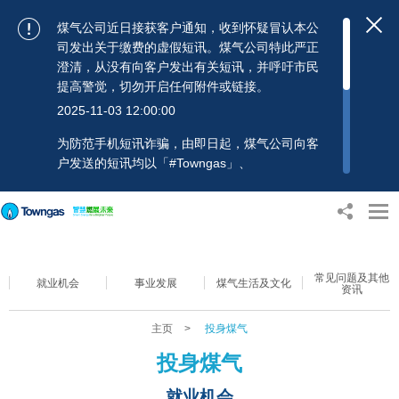
煤气公司近日接获客户通知，收到怀疑冒认本公
司发出关于缴费的虚假短讯。煤气公司特此严正
澄清，从没有向客户发出有关短讯，并呼吁市民
提高警觉，切勿开启任何附件或链接。
2025-11-03 12:00:00
为防范手机短讯诈骗，由即日起，煤气公司向客
户发送的短讯均以「#Towngas」、
「#TowngasFun」或「#TGCTowngas」的发送
人名称发出，协助客户辨别讯息真伪。 客户如收
到可疑电邮、短讯或账单，应提高警觉，切勿开
启任何可疑附件或连结，并避免向来历不明的发
送人披露身份证号码、银行户口或信用卡号码等
常见问题及其他
个人资料，以免蒙受损失。若有任何疑问，可随
就业机会
事业发展
煤气生活及文化
资讯
时致电煤气公司客户服务热线：2880 6988或电
邮：towngas.cs@towngas.com 查询。
主页
>
投身煤气
2024-11-14 17:00:00
投身煤气
就业机会